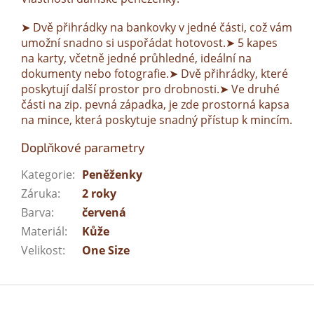
➤ Dvě přihrádky na bankovky v jedné části, což vám
umožní snadno si uspořádat hotovost.➤ 5 kapes
na karty, včetně jedné průhledné, ideální na
dokumenty nebo fotografie.➤ Dvě přihrádky, které
poskytují další prostor pro drobnosti.➤ Ve druhé
části na zip. pevná západka, je zde prostorná kapsa
na mince, která poskytuje snadný přístup k mincím.
Doplňkové parametry
Kategorie
:
Peněženky
Záruka
:
2 roky
Barva
:
červená
Materiál
:
Kůže
Velikost
:
One Size
Z
á