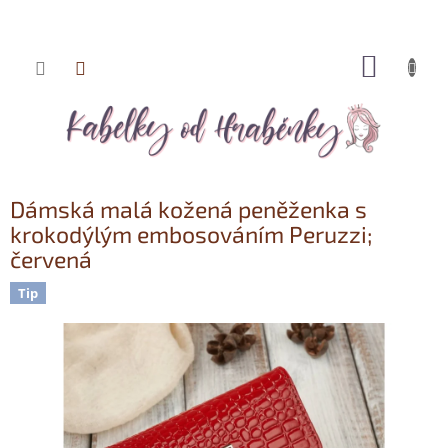
NÁKUP
Přejít
KOŠÍK
na
obsah
Dámská malá kožená peněženka s
krokodýlým embosováním Peruzzi;
červená
Tip