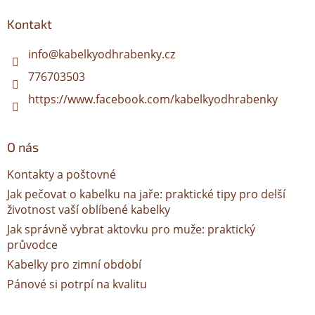
p
a
Kontakt
t
í
info
@
kabelkyodhrabenky.cz
776703503
https://www.facebook.com/kabelkyodhrabenky
O nás
Kontakty a poštovné
Jak pečovat o kabelku na jaře: praktické tipy pro delší
životnost vaší oblíbené kabelky
Jak správně vybrat aktovku pro muže: praktický
průvodce
Kabelky pro zimní období
Pánové si potrpí na kvalitu