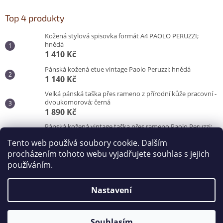
Top 4 produkty
Kožená stylová spisovka formát A4 PAOLO PERUZZI;
hnědá
1 410 Kč
Pánská kožená etue vintage Paolo Peruzzi; hnědá
1 140 Kč
Velká pánská taška přes rameno z přírodní kůže pracovní -
dvoukomorová; černá
1 890 Kč
Pánská kožená vintage taška přes rameno Paolo Peruzzi;
hnědá
Tento web používá soubory cookie. Dalším
3 100 Kč
procházením tohoto webu vyjadřujete souhlas s jejich
používáním.
Vytvořil Shoptet
Nastavení
Copyright 2026
Kabelky od Hraběnky
. Všechna práva
vyhrazena.
Souhlasím