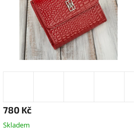
780 Kč
Měrná
Skladem
cena: