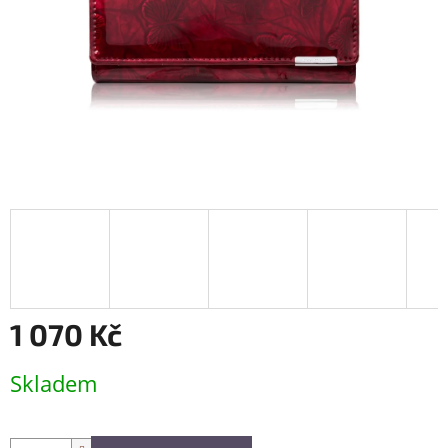
1 070 Kč
Měrná
Skladem
cena: