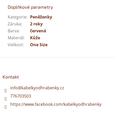
Doplňkové parametry
Kategorie
:
Peněženky
Záruka
:
2 roky
Barva
:
červená
Materiál
:
Kůže
Velikost
:
One Size
Z
á
p
a
Kontakt
t
í
info
@
kabelkyodhrabenky.cz
776703503
https://www.facebook.com/kabelkyodhrabenky