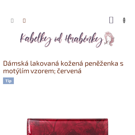
NÁKUP
Přejít
KOŠÍK
na
obsah
Dámská lakovaná kožená peněženka s
motýlím vzorem; červená
Tip