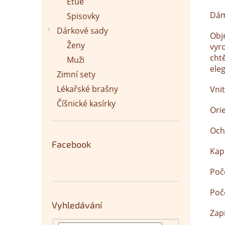
Etue
Dám
Spisovky
Dárkové sady
Obj
Ženy
vyro
cht
Muži
eleg
Zimní sety
Lékařské brašny
Vnit
Číšnické kasírky
Ori
Och
Facebook
Kap
Poče
Poč
Vyhledávání
Zap