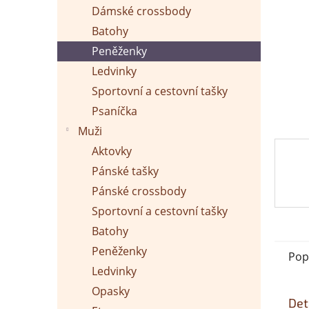
p
Dámské crossbody
a
n
Batohy
e
Peněženky
l
Ledvinky
Sportovní a cestovní tašky
Psaníčka
Muži
Aktovky
Pánské tašky
Pánské crossbody
Sportovní a cestovní tašky
Batohy
Peněženky
Pop
Ledvinky
Opasky
Det