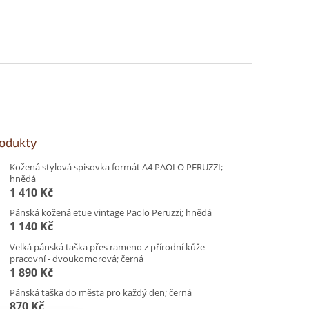
rodukty
Kožená stylová spisovka formát A4 PAOLO PERUZZI;
hnědá
1 410 Kč
Pánská kožená etue vintage Paolo Peruzzi; hnědá
1 140 Kč
Velká pánská taška přes rameno z přírodní kůže
pracovní - dvoukomorová; černá
1 890 Kč
Pánská taška do města pro každý den; černá
870 Kč