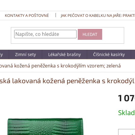
KONTAKTY A POŠTOVNÉ
JAK PEČOVAT O KABELKU NA JAŘE: PRAKT
HLEDAT
dy
Zimní sety
Lékařské brašny
Číšnické kasírky
ovaná kožená peněženka s krokodýlím vzorem; zelená
ká lakovaná kožená peněženka s krokodýl
1 07
Měrná
Skla
cena: