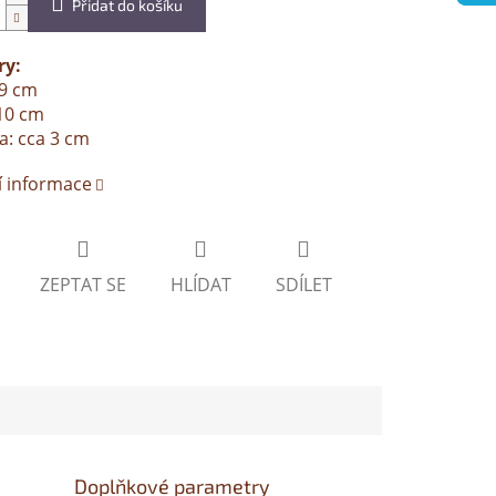
Přidat do košíku
y:
19 cm
10 cm
a: cca 3 cm
í informace
ZEPTAT SE
HLÍDAT
SDÍLET
Doplňkové parametry