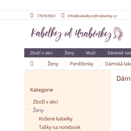
776703503
info@kabelkyodhrabenky.cz
Přejít
na
obsah
Zboží v akci
Ženy
Muži
Dárkové sa
Ženy
Peněženky
Dámská lak
Domů
P
Dáms
o
Přeskočit
s
Kategorie
kategorie
t
r
Zboží v akci
a
Ženy
n
n
Kožené kabelky
í
Tašky na notebook