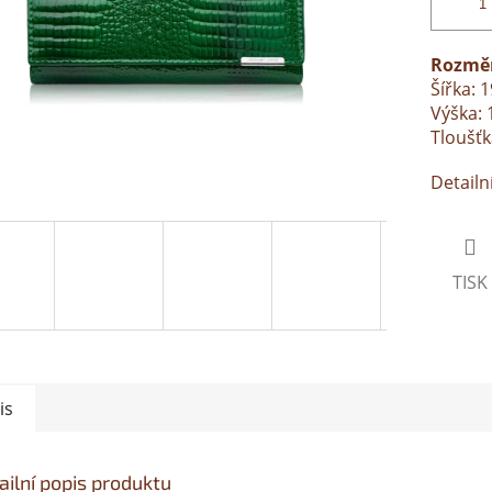
Rozměr
Šířka: 
Výška: 
Tloušťk
Detailn
TISK
is
ailní popis produktu