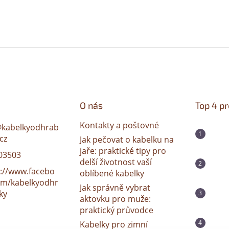
O nás
Top 4 p
Kontakty a poštovné
@
kabelkyodhrab
cz
Jak pečovat o kabelku na
jaře: praktické tipy pro
03503
delší životnost vaší
s://www.facebo
oblíbené kabelky
om/kabelkyodhr
Jak správně vybrat
ky
aktovku pro muže:
praktický průvodce
Kabelky pro zimní