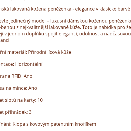
ská lakovaná kožená peněženka - elegance v klasické barvě
evte jedinečný model – luxusní dámskou koženou peněženk
benou z nejkvalitnější lakované kůže. Toto je nabídka pro že
ějí v jednom doplňku spojit eleganci, odolnost a nadčasovou
anci.
řní materiál: Přírodní lícová kůže
entace: Horizontální
rana RFID: Ano
sa na mince: Ano
t slotů na karty: 10
et přihrádek: 3
ínání: Klopa s kovovým patentním knoflíkem