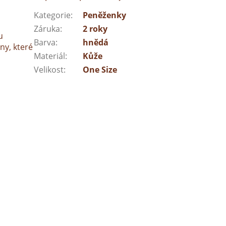
Kategorie
:
Peněženky
Záruka
:
2 roky
u
Barva
:
hnědá
ny, které
Materiál
:
Kůže
Velikost
:
One Size