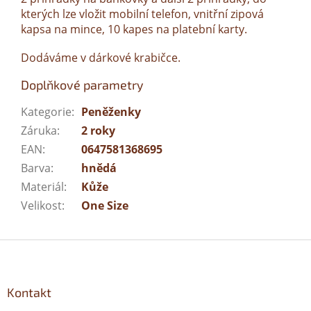
kterých lze vložit mobilní telefon, vnitřní zipová
kapsa na mince, 10 kapes na platební karty.
Dodáváme v dárkové krabičce.
Doplňkové parametry
Kategorie
:
Peněženky
Záruka
:
2 roky
EAN
:
0647581368695
Barva
:
hnědá
Materiál
:
Kůže
Velikost
:
One Size
Z
á
p
a
Kontakt
t