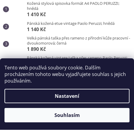
Kožená stylová spisovka formát A4 PAOLO PERUZZI;
hnědá
1 410 Kč
Pánská kožená etue vintage Paolo Peruzzi; hnědá
1 140 Kč
Velká pánská taška přes rameno z přírodní kůže pracovní -
dvoukomorová; černá
1 890 Kč
Pánská kožená vintage taška přes rameno Paolo Peruzzi;
hnědá
Tento web používá soubory cookie. Dalším
3 100 Kč
procházením tohoto webu vyjadřujete souhlas s jejich
používáním.
Vytvořil Shoptet
Nastavení
Copyright 2026
Kabelky od Hraběnky
. Všechna práva
vyhrazena.
Souhlasím