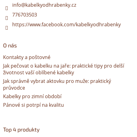
í
info
@
kabelkyodhrabenky.cz
776703503
https://www.facebook.com/kabelkyodhrabenky
O nás
Kontakty a poštovné
Jak pečovat o kabelku na jaře: praktické tipy pro delší
životnost vaší oblíbené kabelky
Jak správně vybrat aktovku pro muže: praktický
průvodce
Kabelky pro zimní období
Pánové si potrpí na kvalitu
Top 4 produkty