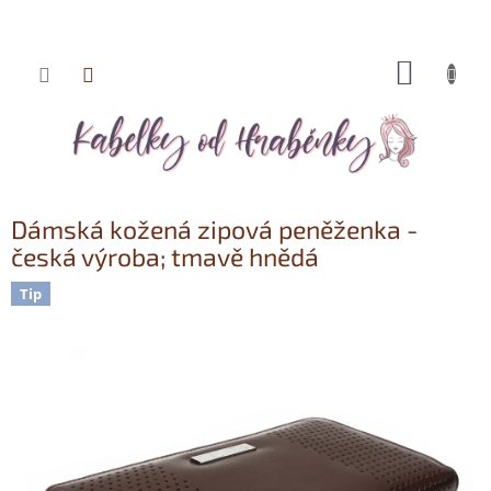
NÁKUP
Přejít
KOŠÍK
na
obsah
Dámská kožená zipová peněženka -
česká výroba; tmavě hnědá
Tip