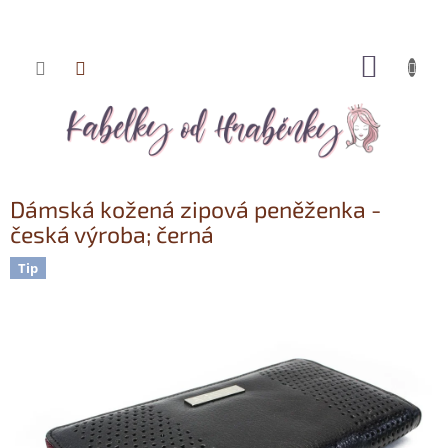
NÁKUP
Přejít
KOŠÍK
na
obsah
Dámská kožená zipová peněženka -
česká výroba; černá
Tip