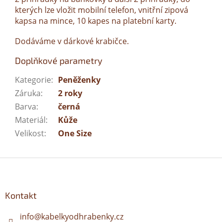
kterých lze vložit mobilní telefon, vnitřní zipová
kapsa na mince, 10 kapes na platební karty.
Dodáváme v dárkové krabičce.
Doplňkové parametry
Kategorie
:
Peněženky
Záruka
:
2 roky
Barva
:
černá
Materiál
:
Kůže
Velikost
:
One Size
Z
á
p
a
Kontakt
t
í
info
@
kabelkyodhrabenky.cz