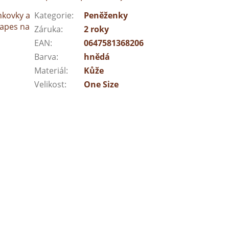
nkovky a
Kategorie
:
Peněženky
kapes na
Záruka
:
2 roky
EAN
:
0647581368206
Barva
:
hnědá
Materiál
:
Kůže
Velikost
:
One Size