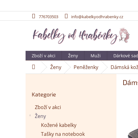
776703503
info@kabelkyodhrabenky.cz
Přejít
na
obsah
Zboží v akci
Ženy
Muži
Dárkové sa
Ženy
Peněženky
Dámská kož
Domů
P
Dáms
o
Přeskočit
s
Kategorie
kategorie
t
r
Zboží v akci
a
Ženy
n
n
Kožené kabelky
í
Tašky na notebook