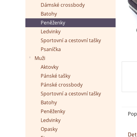
p
Dámské crossbody
a
n
Batohy
e
Peněženky
l
Ledvinky
Sportovní a cestovní tašky
Psaníčka
Muži
Aktovky
Pánské tašky
Pánské crossbody
Sportovní a cestovní tašky
Batohy
Peněženky
Pop
Ledvinky
Opasky
Det