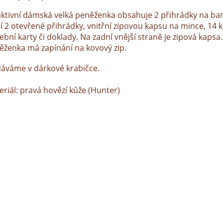
aktivní dámská velká peněženka obsahuje 2 přihrádky na ba
ší 2 otevřené přihrádky, vnitřní zipovou kapsu na mince, 14 
ební karty či doklady. Na zadní vnější straně je zipová kapsa.
ěženka má zapínání na kovový zip.
áváme v dárkové krabičce.
eriál: pravá hovězí kůže (Hunter)