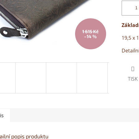
Základ
1 615 Kč
–14 %
19,5 x 
Detailn
TISK
is
ailní popis produktu