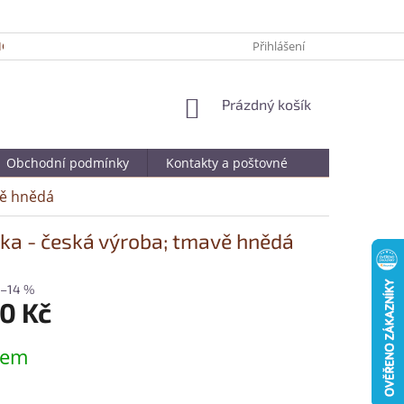
ICKÉ TIPY PRO DELŠÍ ŽIVOTNOST VAŠÍ OBLÍBENÉ KABELKY
Přihlášení
JAK SPRÁ
NÁKUPNÍ
Prázdný košík
KOŠÍK
Obchodní podmínky
Kontakty a poštovné
vě hnědá
a - česká výroba; tmavě hnědá
–14 %
0 Kč
dem