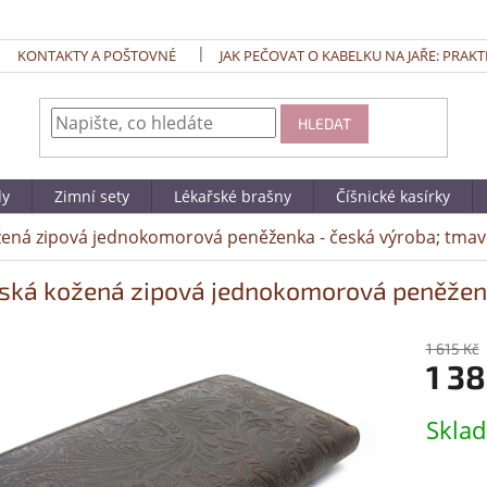
KONTAKTY A POŠTOVNÉ
JAK PEČOVAT O KABELKU NA JAŘE: PRAKT
HLEDAT
dy
Zimní sety
Lékařské brašny
Číšnické kasírky
ená zipová jednokomorová peněženka - česká výroba; tma
ká kožená zipová jednokomorová peněženk
1 615 Kč
1 38
Měrná
Skla
cena: