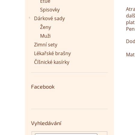
Etue
Atr
Spisovky
dal
Dárkové sady
plat
Ženy
Pen
Muži
Dod
Zimní sety
Lékařské brašny
Mat
Číšnické kasírky
Facebook
Vyhledávání