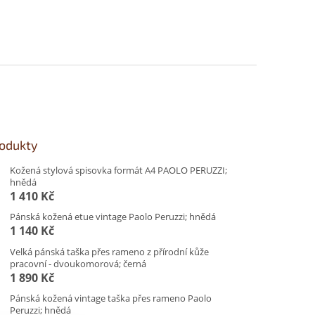
rodukty
Kožená stylová spisovka formát A4 PAOLO PERUZZI;
hnědá
1 410 Kč
Pánská kožená etue vintage Paolo Peruzzi; hnědá
1 140 Kč
Velká pánská taška přes rameno z přírodní kůže
pracovní - dvoukomorová; černá
1 890 Kč
Pánská kožená vintage taška přes rameno Paolo
Peruzzi; hnědá