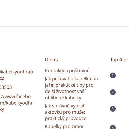
O nás
Top 4 p
Kontakty a poštovné
@
kabelkyodhrab
cz
Jak pečovat o kabelku na
jaře: praktické tipy pro
03503
delší životnost vaší
s://www.facebo
oblíbené kabelky
om/kabelkyodhr
Jak správně vybrat
ky
aktovku pro muže:
praktický průvodce
Kabelky pro zimní