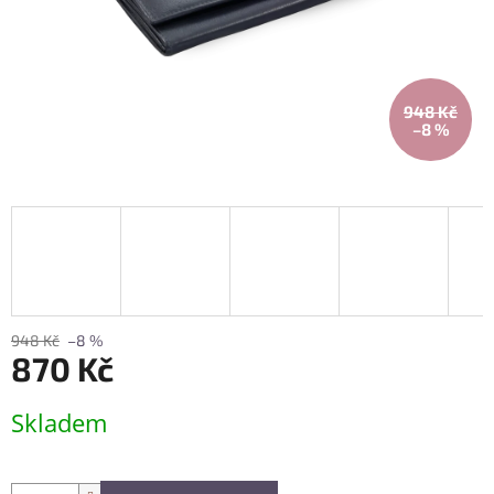
948 Kč
–8 %
948 Kč
–8 %
870 Kč
Měrná
Skladem
cena: