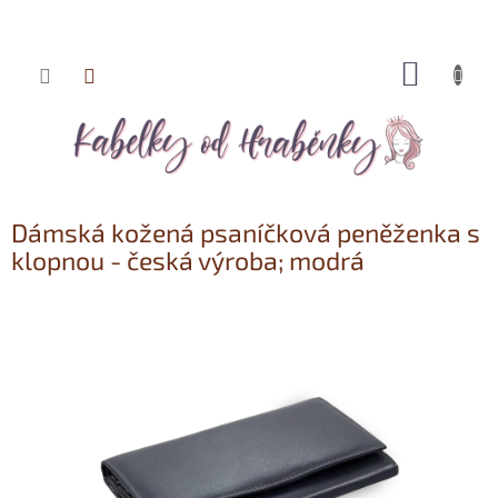
NÁKUP
Přejít
KOŠÍK
na
obsah
Dámská kožená psaníčková peněženka s
klopnou - česká výroba; modrá