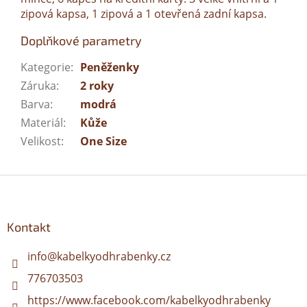
zipová kapsa, 1 zipová a 1 otevřená zadní kapsa.
Doplňkové parametry
Kategorie
:
Peněženky
Záruka
:
2 roky
Barva
:
modrá
Materiál
:
Kůže
Velikost
:
One Size
Z
á
p
a
Kontakt
t
í
info
@
kabelkyodhrabenky.cz
776703503
https://www.facebook.com/kabelkyodhrabenky