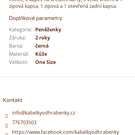
zipová kapsa, 1 zipová a 1 otevřená zadní kapsa.
Doplňkové parametry
Kategorie
:
Peněženky
Záruka
:
2 roky
Barva
:
černá
Materiál
:
Kůže
Velikost
:
One Size
Z
á
p
a
Kontakt
t
í
info
@
kabelkyodhrabenky.cz
776703503
https://www.facebook.com/kabelkyodhrabenky