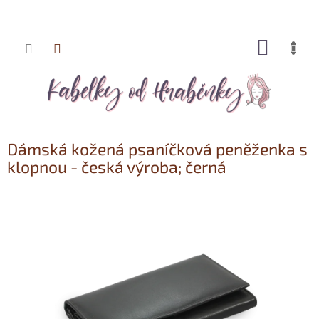
NÁKUP
Přejít
KOŠÍK
na
obsah
Dámská kožená psaníčková peněženka s
klopnou - česká výroba; černá