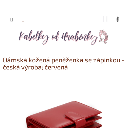
NÁKUP
Přejít
KOŠÍK
na
obsah
Dámská kožená peněženka se zápinkou -
česká výroba; červená