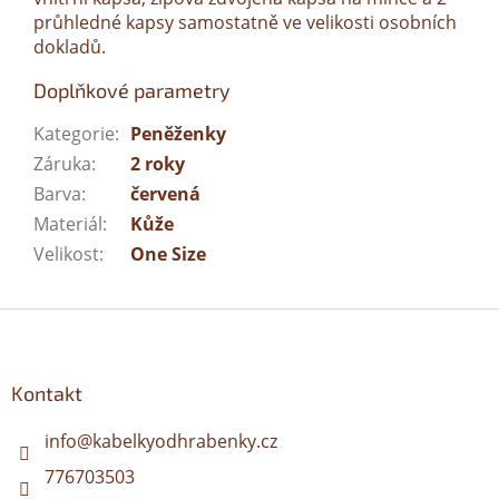
průhledné kapsy samostatně ve velikosti osobních
dokladů.
Doplňkové parametry
Kategorie
:
Peněženky
Záruka
:
2 roky
Barva
:
červená
Materiál
:
Kůže
Velikost
:
One Size
Z
á
p
a
Kontakt
t
í
info
@
kabelkyodhrabenky.cz
776703503