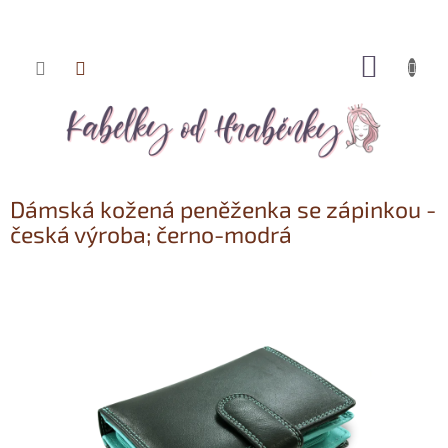
NÁKUP
Přejít
KOŠÍK
na
obsah
Dámská kožená peněženka se zápinkou -
česká výroba; černo-modrá