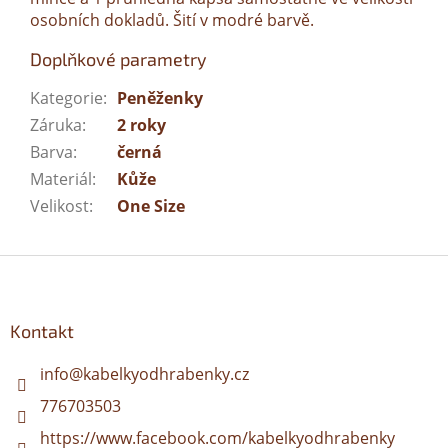
osobních dokladů. Šití v modré barvě.
Doplňkové parametry
Kategorie
:
Peněženky
Záruka
:
2 roky
Barva
:
černá
Materiál
:
Kůže
Velikost
:
One Size
Z
á
p
a
Kontakt
t
í
info
@
kabelkyodhrabenky.cz
776703503
https://www.facebook.com/kabelkyodhrabenky