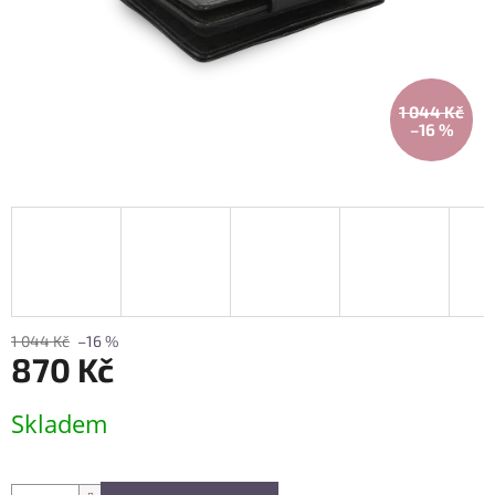
1 044 Kč
–16 %
1 044 Kč
–16 %
870 Kč
Měrná
Skladem
cena: