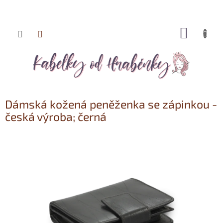
NÁKUP
Přejít
KOŠÍK
na
obsah
Dámská kožená peněženka se zápinkou -
česká výroba; černá