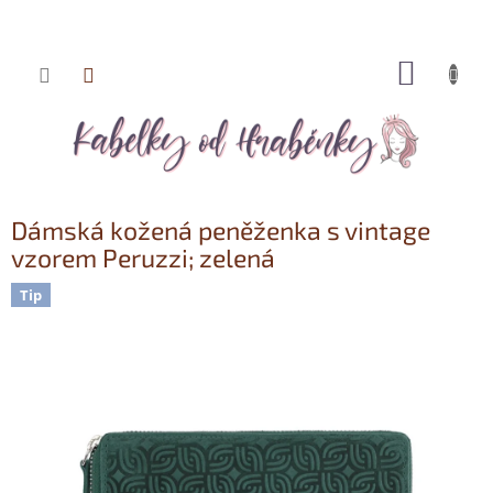
NÁKUP
Přejít
KOŠÍK
na
obsah
Dámská kožená peněženka s vintage
vzorem Peruzzi; zelená
Tip