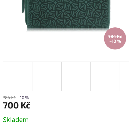
784 Kč
–10 %
784 Kč
–10 %
700 Kč
Měrná
Skladem
cena: