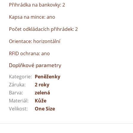
Přihrádka na bankovky: 2
Kapsa na mince: ano
Počet odkládacích přihrádek: 2
Orientace: horizontální
RFID ochrana: ano
Doplňkové parametry
Kategorie
:
Peněženky
Záruka
:
2 roky
Barva
:
zelená
Materiál
:
Kůže
Velikost
:
One Size
Z
á