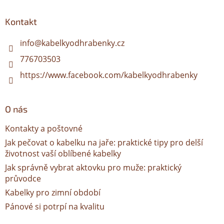
p
a
Kontakt
t
í
info
@
kabelkyodhrabenky.cz
776703503
https://www.facebook.com/kabelkyodhrabenky
O nás
Kontakty a poštovné
Jak pečovat o kabelku na jaře: praktické tipy pro delší
životnost vaší oblíbené kabelky
Jak správně vybrat aktovku pro muže: praktický
průvodce
Kabelky pro zimní období
Pánové si potrpí na kvalitu