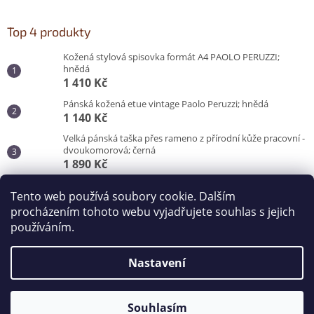
Top 4 produkty
Kožená stylová spisovka formát A4 PAOLO PERUZZI;
hnědá
1 410 Kč
Pánská kožená etue vintage Paolo Peruzzi; hnědá
1 140 Kč
Velká pánská taška přes rameno z přírodní kůže pracovní -
dvoukomorová; černá
1 890 Kč
Pánská taška do města pro každý den; černá
Tento web používá soubory cookie. Dalším
870 Kč
procházením tohoto webu vyjadřujete souhlas s jejich
používáním.
Vytvořil Shoptet
Nastavení
Copyright 2026
Kabelky od Hraběnky
. Všechna práva
vyhrazena.
Souhlasím