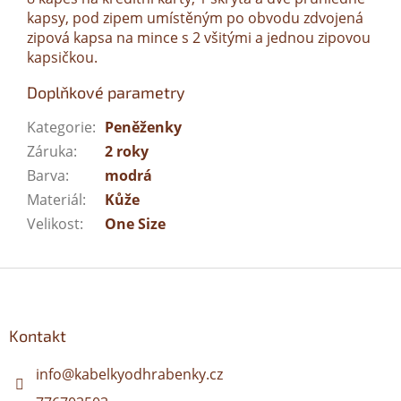
kapsy, pod zipem umístěným po obvodu zdvojená
zipová kapsa na mince s 2 všitými a jednou zipovou
kapsičkou.
Doplňkové parametry
Kategorie
:
Peněženky
Záruka
:
2 roky
Barva
:
modrá
Materiál
:
Kůže
Velikost
:
One Size
Z
á
p
a
Kontakt
t
í
info
@
kabelkyodhrabenky.cz