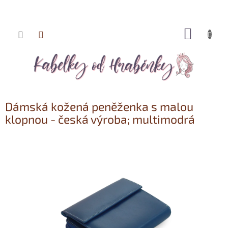
NÁKUP
Přejít
KOŠÍK
na
obsah
Dámská kožená peněženka s malou
klopnou - česká výroba; multimodrá