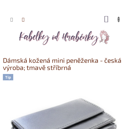
NÁKUP
Přejít
KOŠÍK
na
obsah
Dámská kožená mini peněženka - česká
výroba; tmavě stříbrná
Tip