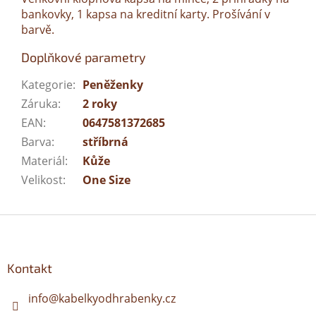
bankovky, 1 kapsa na kreditní karty. Prošívání v
barvě.
Doplňkové parametry
Kategorie
:
Peněženky
Záruka
:
2 roky
EAN
:
0647581372685
Barva
:
stříbrná
Materiál
:
Kůže
Velikost
:
One Size
Z
á
p
a
Kontakt
t
í
info
@
kabelkyodhrabenky.cz