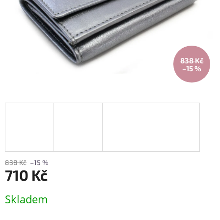
838 Kč
–15 %
838 Kč
–15 %
710 Kč
Měrná
Skladem
cena: