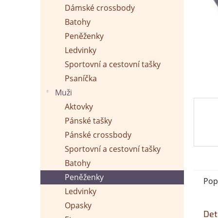
p
Dámské crossbody
a
n
Batohy
e
Peněženky
l
Ledvinky
Sportovní a cestovní tašky
Psaníčka
Muži
Aktovky
Pánské tašky
Pánské crossbody
Sportovní a cestovní tašky
Batohy
Peněženky
Pop
Ledvinky
Opasky
Det