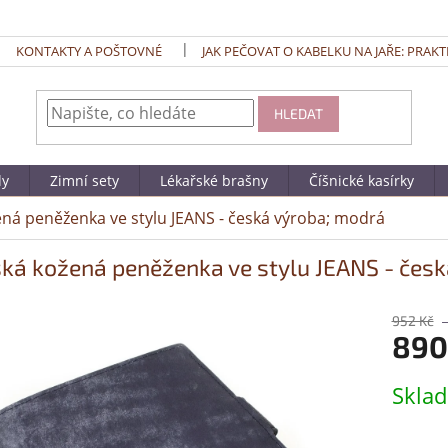
KONTAKTY A POŠTOVNÉ
JAK PEČOVAT O KABELKU NA JAŘE: PRAKT
HLEDAT
dy
Zimní sety
Lékařské brašny
Číšnické kasírky
ná peněženka ve stylu JEANS - česká výroba; modrá
ká kožená peněženka ve stylu JEANS - česk
952 Kč
890
Měrná
Skla
cena: