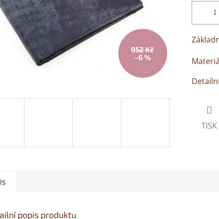
Základn
952 Kč
–6 %
Materiá
Detailn
TISK
is
ailní popis produktu