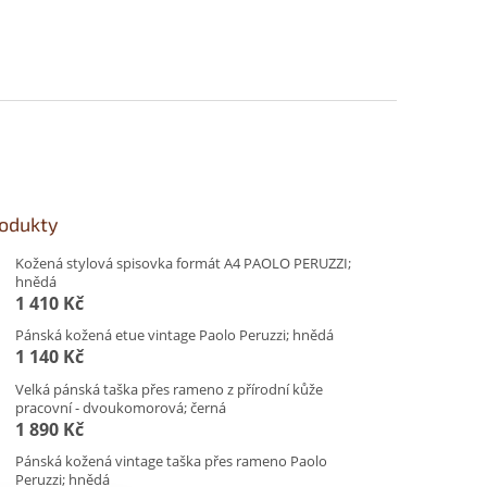
rodukty
Kožená stylová spisovka formát A4 PAOLO PERUZZI;
hnědá
1 410 Kč
Pánská kožená etue vintage Paolo Peruzzi; hnědá
1 140 Kč
Velká pánská taška přes rameno z přírodní kůže
pracovní - dvoukomorová; černá
1 890 Kč
Pánská kožená vintage taška přes rameno Paolo
Peruzzi; hnědá