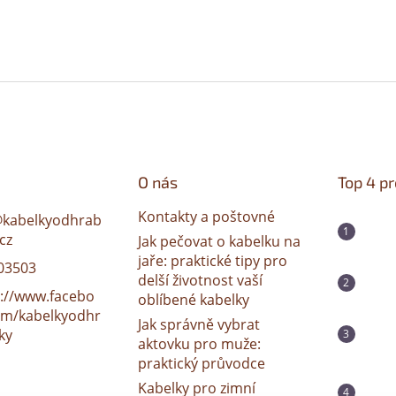
O nás
Top 4 p
Kontakty a poštovné
@
kabelkyodhrab
cz
Jak pečovat o kabelku na
jaře: praktické tipy pro
03503
delší životnost vaší
s://www.facebo
oblíbené kabelky
om/kabelkyodhr
Jak správně vybrat
ky
aktovku pro muže:
praktický průvodce
Kabelky pro zimní