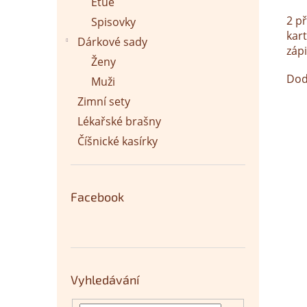
Etue
2 p
Spisovky
kar
Dárkové sady
záp
Ženy
Dod
Muži
Zimní sety
Lékařské brašny
Číšnické kasírky
Facebook
Vyhledávání