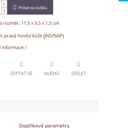
Přidat do košíku
í rozměr: 11,5 x 9,5 x 1,5 cm
l: pravá hovězí kůže (JNS/NAP)
í informace
ZEPTAT SE
HLÍDAT
SDÍLET
Doplňkové parametry