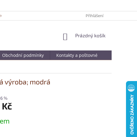
ICKÉ TIPY PRO DELŠÍ ŽIVOTNOST VAŠÍ OBLÍBENÉ KABELKY
Přihlášení
JAK SPRÁ
NÁKUPNÍ
Prázdný košík
KOŠÍK
Obchodní podmínky
Kontakty a poštovné
á výroba; modrá
–6 %
 Kč
dem