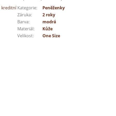
 kreditní
Kategorie
:
Peněženky
Záruka
:
2 roky
Barva
:
modrá
Materiál
:
Kůže
Velikost
:
One Size