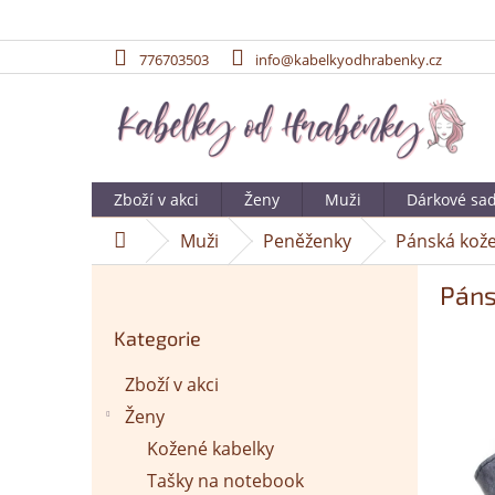
776703503
info@kabelkyodhrabenky.cz
Přejít
na
obsah
Zboží v akci
Ženy
Muži
Dárkové sa
Muži
Peněženky
Pánská kože
Domů
P
Páns
o
Přeskočit
s
Kategorie
kategorie
t
r
Zboží v akci
a
Ženy
n
n
Kožené kabelky
í
Tašky na notebook