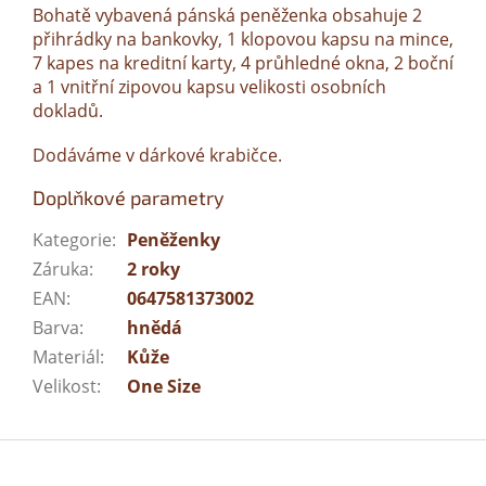
Bohatě vybavená pánská peněženka obsahuje 2
přihrádky na bankovky, 1 klopovou kapsu na mince,
7 kapes na kreditní karty, 4 průhledné okna, 2 boční
a 1 vnitřní zipovou kapsu velikosti osobních
dokladů.
Dodáváme v dárkové krabičce.
Doplňkové parametry
Kategorie
:
Peněženky
Záruka
:
2 roky
EAN
:
0647581373002
Barva
:
hnědá
Materiál
:
Kůže
Velikost
:
One Size
Z
á