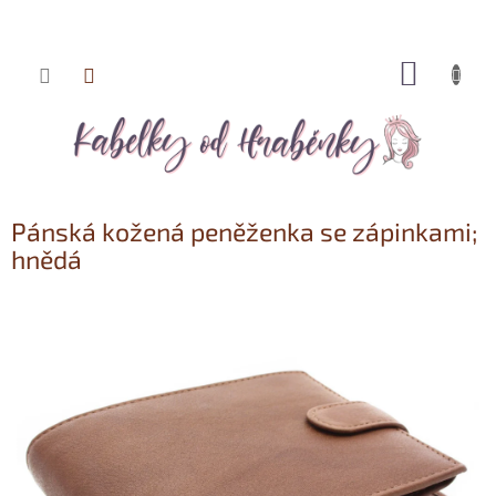
NÁKUP
Přejít
KOŠÍK
na
obsah
Pánská kožená peněženka se zápinkami;
hnědá