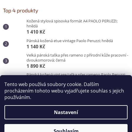
Top 4 produkty
Kožená stylová spisovka formát A4 PAOLO PERUZZI;
hnědá
1 410 Kč
Pánská kožená etue vintage Paolo Peruzzi; hnědá
1 140 Kč
Velká pánská taška přes rameno z přírodní kůže pracovní -
dvoukomorová; černá
1 890 Kč
Pánská kožená vintage taška přes rameno Paolo Peruzzi;
hnědá
Tento web používá soubory cookie. Dalším
3 100 Kč
procházením tohoto webu vyjadřujete souhlas s jejich
používáním.
Vytvořil Shoptet
Nastavení
Copyright 2026
Kabelky od Hraběnky
. Všechna práva
vyhrazena.
Souhlasím