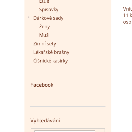
Etue
Vnit
Spisovky
11 k
Dárkové sady
oso
Ženy
Muži
Zimní sety
Lékařské brašny
Číšnické kasírky
Facebook
Vyhledávání