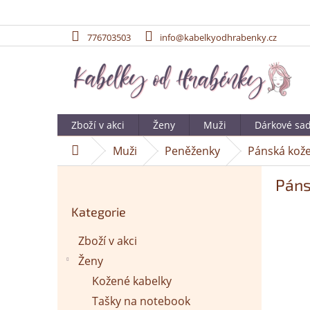
776703503
info@kabelkyodhrabenky.cz
Přejít
na
obsah
Zboží v akci
Ženy
Muži
Dárkové sa
Muži
Peněženky
Pánská kože
Domů
P
Páns
o
Přeskočit
s
Kategorie
kategorie
t
r
Zboží v akci
a
Ženy
n
n
Kožené kabelky
í
Tašky na notebook