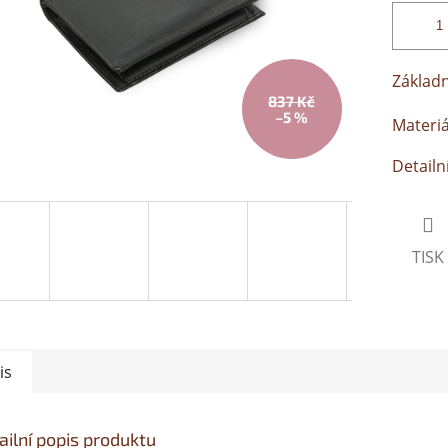
Základn
837 Kč
–5 %
Materiá
Detailn
TISK
is
ailní popis produktu