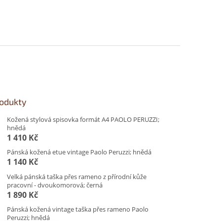
rodukty
Kožená stylová spisovka formát A4 PAOLO PERUZZI;
hnědá
1 410 Kč
Pánská kožená etue vintage Paolo Peruzzi; hnědá
1 140 Kč
Velká pánská taška přes rameno z přírodní kůže
pracovní - dvoukomorová; černá
1 890 Kč
Pánská kožená vintage taška přes rameno Paolo
Peruzzi; hnědá