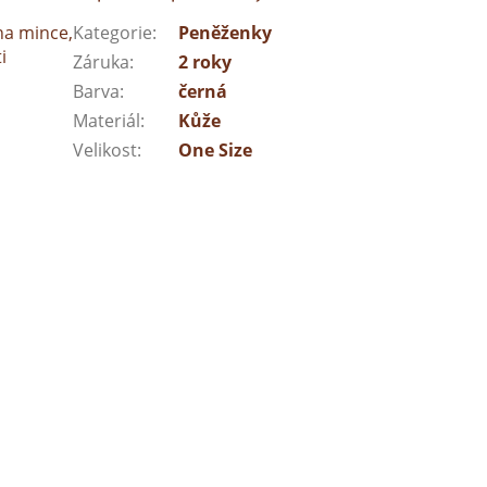
 na mince,
Kategorie
:
Peněženky
i
Záruka
:
2 roky
Barva
:
černá
Materiál
:
Kůže
Velikost
:
One Size