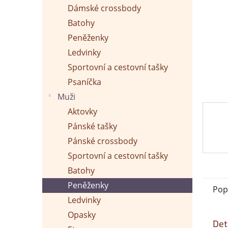
p
Dámské crossbody
a
n
Batohy
e
Peněženky
l
Ledvinky
Sportovní a cestovní tašky
Psaníčka
Muži
Aktovky
Pánské tašky
Pánské crossbody
Sportovní a cestovní tašky
Batohy
Peněženky
Pop
Ledvinky
Opasky
Det