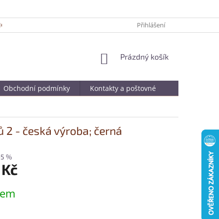
ICKÉ TIPY PRO DELŠÍ ŽIVOTNOST VAŠÍ OBLÍBENÉ KABELKY
Přihlášení
JAK SPRÁ
NÁKUPNÍ
Prázdný košík
KOŠÍK
Obchodní podmínky
Kontakty a poštovné
 2 - česká výroba; černá
–5 %
 Kč
dem