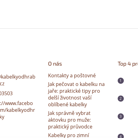
O nás
Top 4 p
Kontakty a poštovné
@
kabelkyodhrab
cz
Jak pečovat o kabelku na
jaře: praktické tipy pro
03503
delší životnost vaší
s://www.facebo
oblíbené kabelky
om/kabelkyodhr
Jak správně vybrat
ky
aktovku pro muže:
praktický průvodce
Kabelky pro zimní