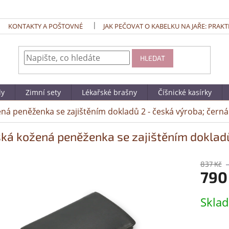
KONTAKTY A POŠTOVNÉ
JAK PEČOVAT O KABELKU NA JAŘE: PRAKT
HLEDAT
dy
Zimní sety
Lékařské brašny
Číšnické kasírky
ná peněženka se zajištěním dokladů 2 - česká výroba; černá
ká kožená peněženka se zajištěním dokladů
837 Kč
790
Měrná
Skla
cena: