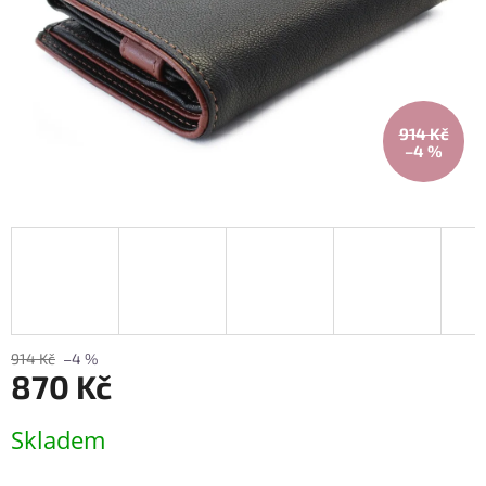
914 Kč
–4 %
914 Kč
–4 %
870 Kč
Měrná
Skladem
cena: