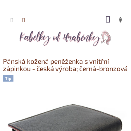
NÁKUP
Přejít
KOŠÍK
na
obsah
Pánská kožená peněženka s vnitřní
zápinkou - česká výroba; černá-bronzová
Tip