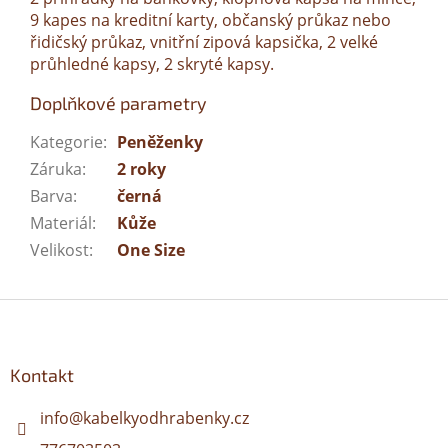
9 kapes na kreditní karty, občanský průkaz nebo
řidičský průkaz, vnitřní zipová kapsička, 2 velké
průhledné kapsy, 2 skryté kapsy.
Doplňkové parametry
Kategorie
:
Peněženky
Záruka
:
2 roky
Barva
:
černá
Materiál
:
Kůže
Velikost
:
One Size
Z
á
p
a
Kontakt
t
í
info
@
kabelkyodhrabenky.cz