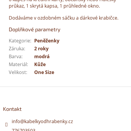
průkaz, 1 skrytá kapsa, 1 průhledné okno.
Dodáváme v ozdobném sáčku a dárkové krabičce.
Doplňkové parametry
Kategorie
:
Peněženky
Záruka
:
2 roky
Barva
:
modrá
Materiál
:
Kůže
Velikost
:
One Size
Z
á
p
a
Kontakt
t
í
info
@
kabelkyodhrabenky.cz
776703503