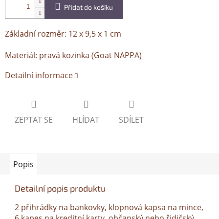
Přidat do košíku
Základní rozměr: 12 x 9,5 x 1 cm
Materiál: pravá kozinka (Goat NAPPA)
Detailní informace
ZEPTAT SE
HLÍDAT
SDÍLET
Popis
Detailní popis produktu
2 přihrádky na bankovky, klopnová kapsa na mince,
6 kapes na kreditní karty, občanský nebo řidičský