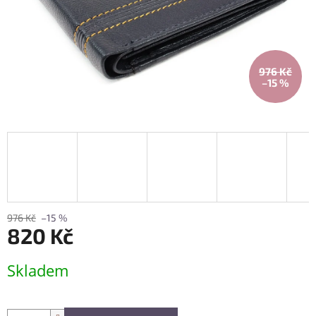
976 Kč
–15 %
976 Kč
–15 %
820 Kč
Měrná
Skladem
cena: