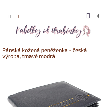
NÁKUP
Přejít
KOŠÍK
na
obsah
Pánská kožená peněženka - česká
výroba; tmavě modrá