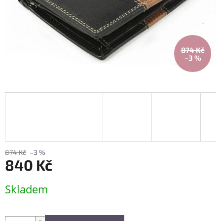
874 Kč
–3 %
874 Kč
–3 %
840 Kč
Měrná
Skladem
cena: