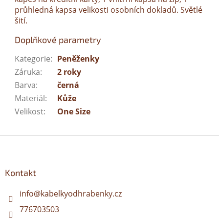
průhledná kapsa velikosti osobních dokladů. Světlé
šití.
Doplňkové parametry
Kategorie
:
Peněženky
Záruka
:
2 roky
Barva
:
černá
Materiál
:
Kůže
Velikost
:
One Size
Z
á
p
a
Kontakt
t
í
info
@
kabelkyodhrabenky.cz
776703503