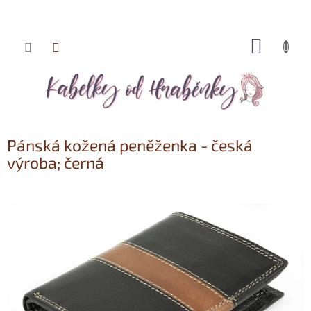
NÁKUP
Přejít
KOŠÍK
na
obsah
Pánská kožená peněženka - česká
výroba; černá