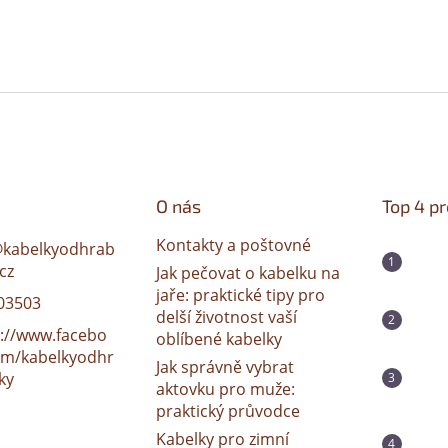
O nás
Top 4 p
Kontakty a poštovné
@
kabelkyodhrab
cz
Jak pečovat o kabelku na
jaře: praktické tipy pro
03503
delší životnost vaší
s://www.facebo
oblíbené kabelky
om/kabelkyodhr
Jak správně vybrat
ky
aktovku pro muže:
praktický průvodce
Kabelky pro zimní