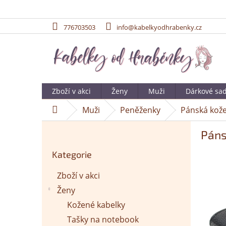
776703503
info@kabelkyodhrabenky.cz
Přejít
na
obsah
Zboží v akci
Ženy
Muži
Dárkové sa
Muži
Peněženky
Pánská kože
Domů
P
Páns
o
Přeskočit
s
Kategorie
kategorie
t
r
Zboží v akci
a
Ženy
n
n
Kožené kabelky
í
Tašky na notebook