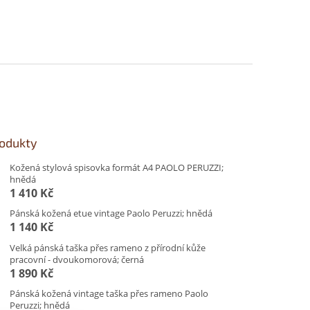
rodukty
Kožená stylová spisovka formát A4 PAOLO PERUZZI;
hnědá
1 410 Kč
Pánská kožená etue vintage Paolo Peruzzi; hnědá
1 140 Kč
Velká pánská taška přes rameno z přírodní kůže
pracovní - dvoukomorová; černá
1 890 Kč
Pánská kožená vintage taška přes rameno Paolo
Peruzzi; hnědá