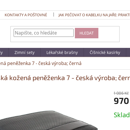
KONTAKTY A POŠTOVNÉ
JAK PEČOVAT O KABELKU NA JAŘE: PRAKT
HLEDAT
dy
Zimní sety
Lékařské brašny
Číšnické kasírky
ná peněženka 7 - česká výroba; černá
ká kožená peněženka 7 - česká výroba; čer
1 086 Kč
970
Měrná
Skla
cena: