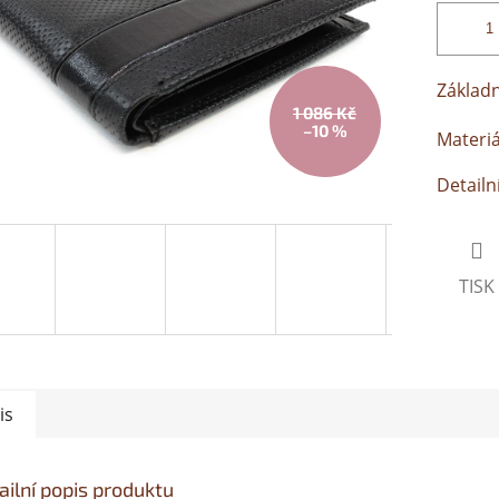
Základn
1 086 Kč
–10 %
Materiá
Detailn
TISK
is
ailní popis produktu