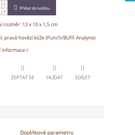
Přidat do košíku
í rozměr: 12 x 10 x 1,5 cm
l: pravá hovězí kůže (Punch/BUFF Analyne)
í informace
ZEPTAT SE
HLÍDAT
SDÍLET
Doplňkové parametry