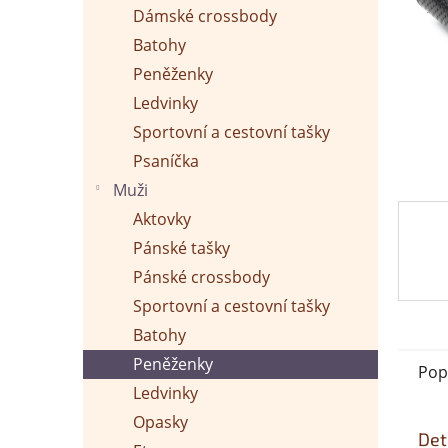
p
Dámské crossbody
a
n
Batohy
e
Peněženky
l
Ledvinky
Sportovní a cestovní tašky
Psaníčka
Muži
Aktovky
Pánské tašky
Pánské crossbody
Sportovní a cestovní tašky
Batohy
Peněženky
Pop
Ledvinky
Opasky
Det