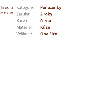
 kreditní
Kategorie
:
Peněženky
né okno.
Záruka
:
2 roky
Barva
:
černá
Materiál
:
Kůže
Velikost
:
One Size