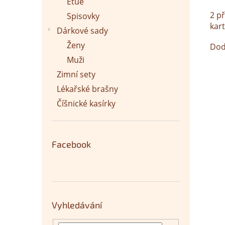
Etue
2 p
Spisovky
kar
Dárkové sady
Ženy
Dod
Muži
Zimní sety
Lékařské brašny
Číšnické kasírky
Facebook
Vyhledávání