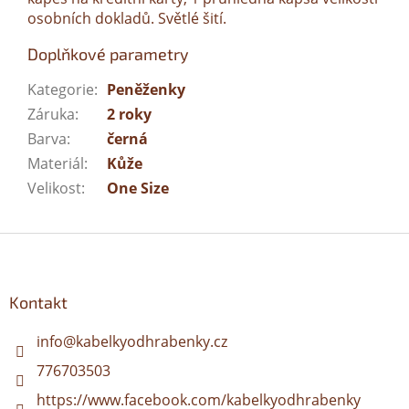
osobních dokladů. Světlé šití.
Doplňkové parametry
Kategorie
:
Peněženky
Záruka
:
2 roky
Barva
:
černá
Materiál
:
Kůže
Velikost
:
One Size
Z
á
p
a
Kontakt
t
í
info
@
kabelkyodhrabenky.cz
776703503
https://www.facebook.com/kabelkyodhrabenky