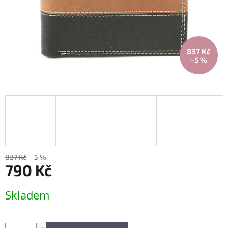
837 Kč
–5 %
837 Kč
–5 %
790 Kč
Měrná
Skladem
cena: