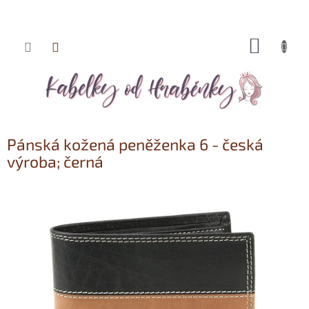
NÁKUP
Přejít
KOŠÍK
na
obsah
Pánská kožená peněženka 6 - česká
výroba; černá