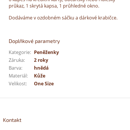
průkaz, 1 skrytá kapsa, 1 průhledné okno.
Dodáváme v ozdobném sáčku a dárkové krabičce.
Doplňkové parametry
Kategorie
:
Peněženky
Záruka
:
2 roky
Barva
:
hnědá
Materiál
:
Kůže
Velikost
:
One Size
Z
á
p
a
Kontakt
t