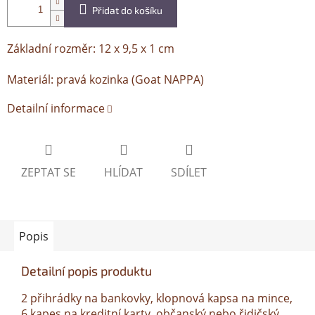
Přidat do košíku
Základní rozměr: 12 x 9,5 x 1 cm
Materiál: pravá kozinka (Goat NAPPA)
Detailní informace
ZEPTAT SE
HLÍDAT
SDÍLET
Popis
Detailní popis produktu
2 přihrádky na bankovky, klopnová kapsa na mince,
6 kapes na kreditní karty, občanský nebo řidičský