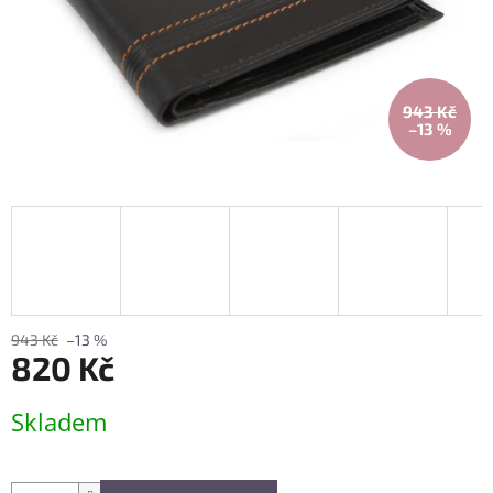
943 Kč
–13 %
943 Kč
–13 %
820 Kč
Měrná
Skladem
cena: