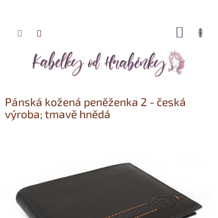
NÁKUP
Přejít
KOŠÍK
na
obsah
Pánská kožená peněženka 2 - česká
výroba; tmavě hnědá