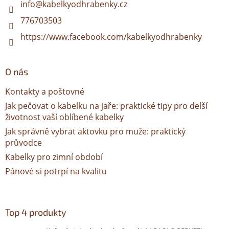
í
info
@
kabelkyodhrabenky.cz
776703503
https://www.facebook.com/kabelkyodhrabenky
O nás
Kontakty a poštovné
Jak pečovat o kabelku na jaře: praktické tipy pro delší
životnost vaší oblíbené kabelky
Jak správně vybrat aktovku pro muže: praktický
průvodce
Kabelky pro zimní období
Pánové si potrpí na kvalitu
Top 4 produkty