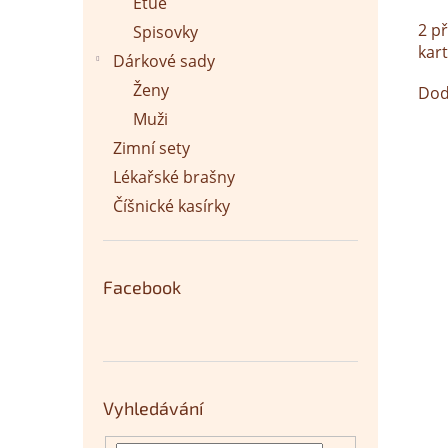
Etue
2 p
Spisovky
kart
Dárkové sady
Ženy
Dod
Muži
Zimní sety
Lékařské brašny
Číšnické kasírky
Facebook
Vyhledávání