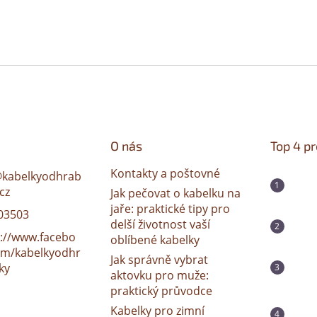
O nás
Top 4 p
Kontakty a poštovné
@
kabelkyodhrab
cz
Jak pečovat o kabelku na
jaře: praktické tipy pro
03503
delší životnost vaší
s://www.facebo
oblíbené kabelky
om/kabelkyodhr
Jak správně vybrat
ky
aktovku pro muže:
praktický průvodce
Kabelky pro zimní