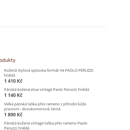
rodukty
Kožená stylová spisovka formát A4 PAOLO PERUZZI;
hnědá
1 410 Kč
Pánská kožená etue vintage Paolo Peruzzi; hnědá
1 140 Kč
Velká pánská taška přes rameno z přírodní kůže
pracovní - dvoukomorová; černá
1 890 Kč
Pánská kožená vintage taška přes rameno Paolo
Peruzzi; hnědá