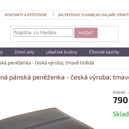
KONTAKTY A POŠTOVNÉ
JAK PEČOVAT O KABELKU NA JAŘE: PRAKT
HLEDAT
dy
Zimní sety
Lékařské brašny
Číšnické kasírky
ká peněženka - česká výroba; tmavě hnědá
ná pánská peněženka - česká výroba; tmav
830 Kč
790
Měrná
Skla
cena: