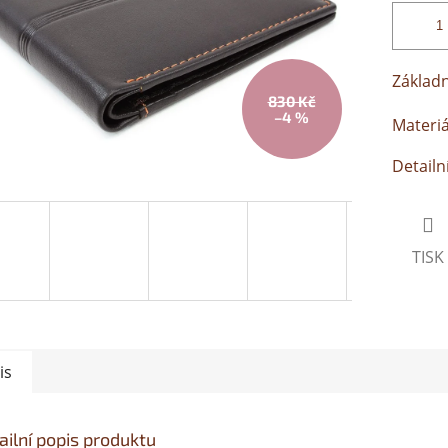
Základn
830 Kč
–4 %
Materiá
Detailn
TISK
is
ailní popis produktu