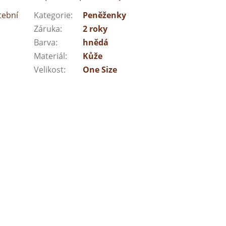
tební
Kategorie
:
Peněženky
Záruka
:
2 roky
Barva
:
hnědá
Materiál
:
Kůže
Velikost
:
One Size