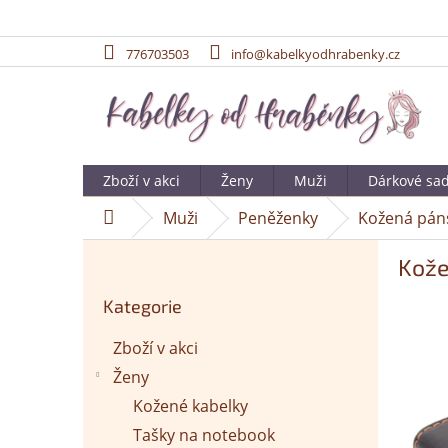
776703503
info@kabelkyodhrabenky.cz
Přejít
na
obsah
Zboží v akci
Ženy
Muži
Dárkové sa
Muži
Peněženky
Kožená páns
Domů
P
Kože
o
Přeskočit
s
Kategorie
kategorie
t
r
Zboží v akci
a
Ženy
n
n
Kožené kabelky
í
Tašky na notebook