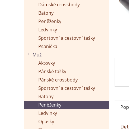
p
Dámské crossbody
a
n
Batohy
e
Peněženky
l
Ledvinky
Sportovní a cestovní tašky
Psaníčka
Muži
Aktovky
Pánské tašky
Pánské crossbody
Sportovní a cestovní tašky
Batohy
Peněženky
Pop
Ledvinky
Opasky
Det