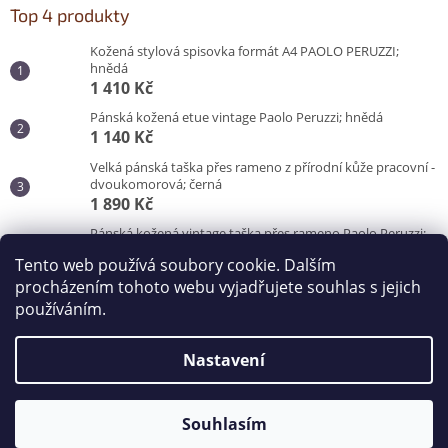
Top 4 produkty
Kožená stylová spisovka formát A4 PAOLO PERUZZI;
hnědá
1 410 Kč
Pánská kožená etue vintage Paolo Peruzzi; hnědá
1 140 Kč
Velká pánská taška přes rameno z přírodní kůže pracovní -
dvoukomorová; černá
1 890 Kč
Pánská kožená vintage taška přes rameno Paolo Peruzzi;
hnědá
Tento web používá soubory cookie. Dalším
3 100 Kč
procházením tohoto webu vyjadřujete souhlas s jejich
používáním.
Vytvořil Shoptet
Nastavení
Copyright 2026
Kabelky od Hraběnky
. Všechna práva
Souhlasím
vyhrazena.