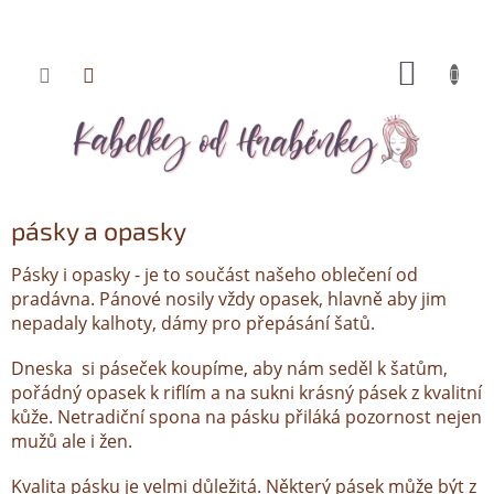
NÁKUP
Přejít
KOŠÍK
na
obsah
pásky a opasky
Pásky i opasky - je to součást našeho oblečení od
pradávna. Pánové nosily vždy opasek, hlavně aby jim
nepadaly kalhoty, dámy pro přepásání šatů.
Dneska si páseček koupíme, aby nám seděl k šatům,
pořádný opasek k riflím a na sukni krásný pásek z kvalitní
kůže. Netradiční spona na pásku přiláká pozornost nejen
mužů ale i žen.
Kvalita pásku je velmi důležitá. Některý pásek může být z