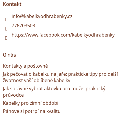
a
Kontakt
t
í
info
@
kabelkyodhrabenky.cz
776703503
https://www.facebook.com/kabelkyodhrabenky
O nás
Kontakty a poštovné
Jak pečovat o kabelku na jaře: praktické tipy pro delší
životnost vaší oblíbené kabelky
Jak správně vybrat aktovku pro muže: praktický
průvodce
Kabelky pro zimní období
Pánové si potrpí na kvalitu