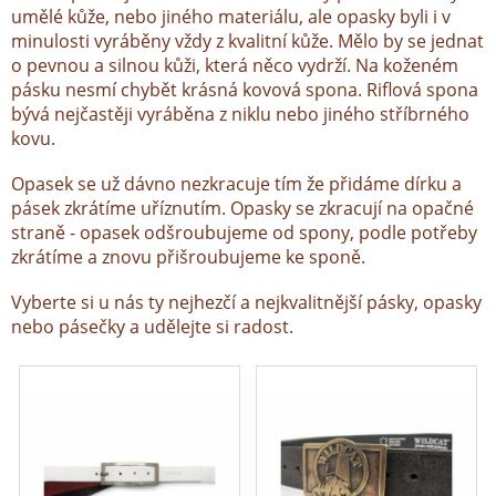
umělé kůže, nebo jiného materiálu, ale opasky byli i v
minulosti vyráběny vždy z kvalitní kůže. Mělo by se jednat
o pevnou a silnou kůži, která něco vydrží. Na koženém
pásku nesmí chybět krásná kovová spona. Riflová spona
bývá nejčastěji vyráběna z niklu nebo jiného stříbrného
kovu.
Opasek se už dávno nezkracuje tím že přidáme dírku a
pásek zkrátíme uříznutím. Opasky se zkracují na opačné
straně - opasek odšroubujeme od spony, podle potřeby
zkrátíme a znovu přišroubujeme ke sponě.
Vyberte si u nás ty nejhezčí a nejkvalitnější pásky, opasky
nebo pásečky a udělejte si radost.