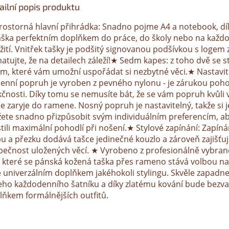
ailní popis produktu
rostorná hlavní přihrádka: Snadno pojme A4 a notebook, d
taška perfektním doplňkem do práce, do školy nebo na každ
žití. Vnitřek tašky je podšitý signovanou podšívkou s logem 
atujte, že na detailech záleží!★ Sedm kapes: z toho dvě se 
em, které vám umožní uspořádat si nezbytné věci.★ Nastavit
enní popruh je vyroben z pevného nylonu - je zárukou poho
kčnosti. Díky tomu se nemusíte bát, že se vám popruh kvůli 
e zaryje do ramene. Nosný popruh je nastavitelný, takže si j
ete snadno přizpůsobit svým individuálním preferencím, a
stili maximální pohodlí při nošení.★ Stylové zapínání: Zapíná
pu a přezku dodává tašce jedinečné kouzlo a zároveň zajišťu
pečnost uložených věcí. ★ Vyrobeno z profesionálně vybran
y které se pánská kožená taška přes rameno stává volbou na
é univerzálním doplňkem jakéhokoli stylingu. Skvěle zapadn
eho každodenního šatníku a díky zlatému kování bude bez
lňkem formálnějších outfitů.