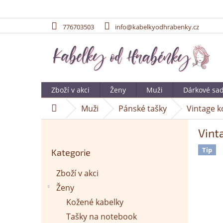
776703503
info@kabelkyodhrabenky.cz
Přejít
na
obsah
Zboží v akci
Ženy
Muži
Dárkové sa
Muži
Pánské tašky
Vintage k
Domů
P
Vint
o
Přeskočit
s
Tip
Kategorie
kategorie
t
r
Zboží v akci
a
Ženy
n
n
Kožené kabelky
í
Tašky na notebook