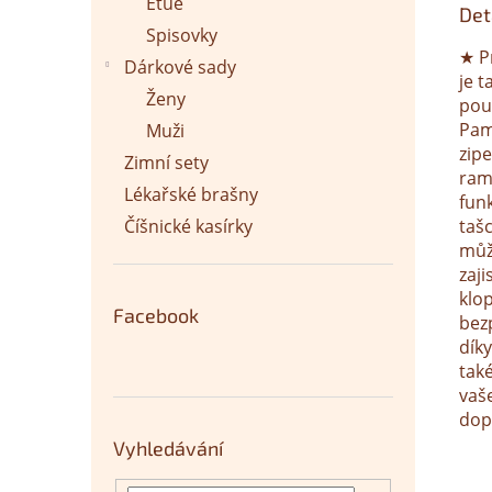
Etue
Det
Spisovky
★ P
Dárkové sady
je 
Ženy
pou
Pam
Muži
zip
Zimní sety
ram
Lékařské brašny
fun
tašc
Číšnické kasírky
můž
zaji
klo
Facebook
bez
dík
tak
vaš
dop
Vyhledávání