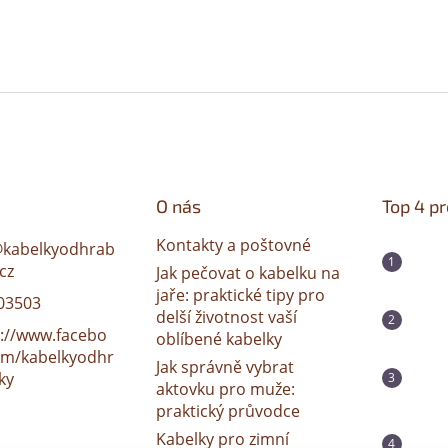
O nás
Top 4 p
Kontakty a poštovné
@
kabelkyodhrab
cz
Jak pečovat o kabelku na
jaře: praktické tipy pro
03503
delší životnost vaší
s://www.facebo
oblíbené kabelky
om/kabelkyodhr
Jak správně vybrat
ky
aktovku pro muže:
praktický průvodce
Kabelky pro zimní