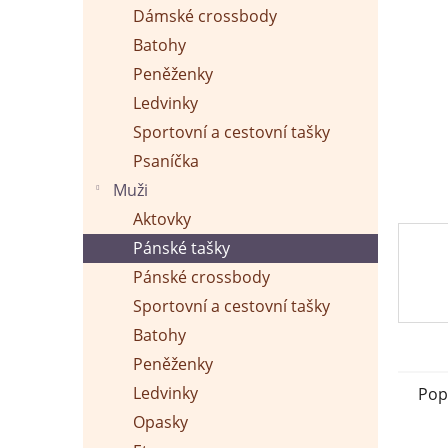
p
Dámské crossbody
a
n
Batohy
e
Peněženky
l
Ledvinky
Sportovní a cestovní tašky
Psaníčka
Muži
Aktovky
Pánské tašky
Pánské crossbody
Sportovní a cestovní tašky
Batohy
Peněženky
Ledvinky
Pop
Opasky