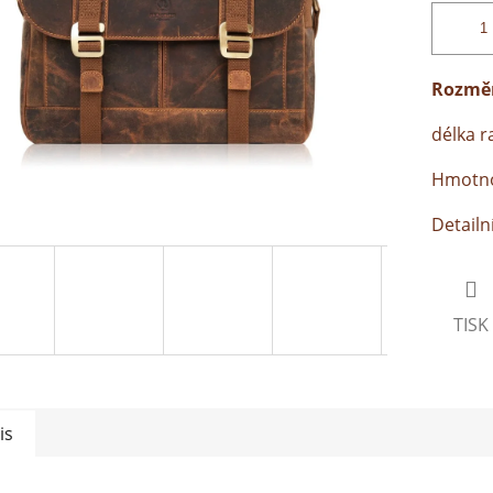
Rozměr
délka 
Hmotnos
Detailn
TISK
is