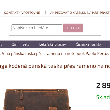
KONTAKTY A POŠTOVNÉ
JAK PEČOVAT O KABELKU NA JAŘE: PRAKT
HLEDAT
dy
Zimní sety
Lékařské brašny
Číšnické kasírky
ožená pánská taška přes rameno na notebook Paolo Peruzz
age kožená pánská taška přes rameno na n
2 8
Měrná
Skla
cena: