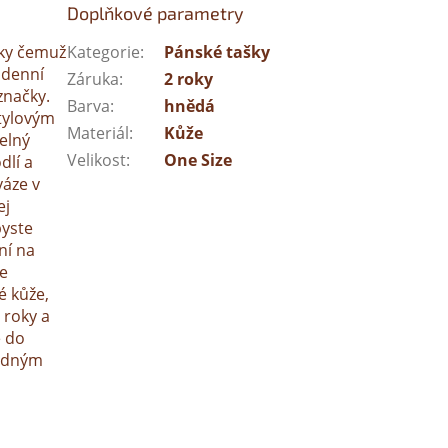
Doplňkové parametry
íky čemuž
Kategorie
:
Pánské tašky
odenní
Záruka
:
2 roky
značky.
Barva
:
hnědá
stylovým
Materiál
:
Kůže
elný
Velikost
:
One Size
dlí a
váze v
ej
byste
ní na
je
é kůže,
 roky a
e do
vadným