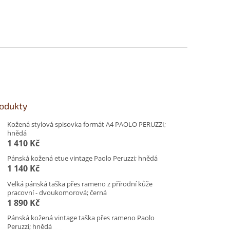
rodukty
Kožená stylová spisovka formát A4 PAOLO PERUZZI;
hnědá
1 410 Kč
Pánská kožená etue vintage Paolo Peruzzi; hnědá
1 140 Kč
Velká pánská taška přes rameno z přírodní kůže
pracovní - dvoukomorová; černá
1 890 Kč
Pánská kožená vintage taška přes rameno Paolo
Peruzzi; hnědá