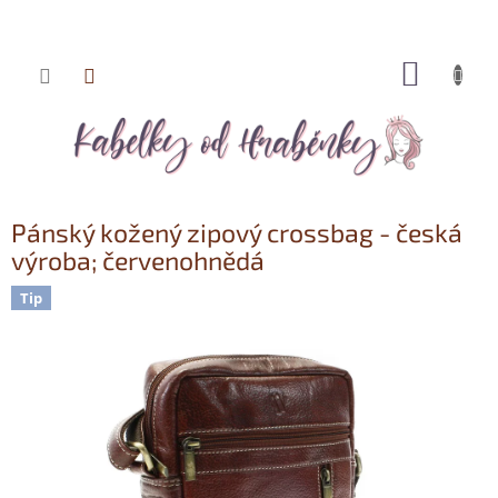
NÁKUP
Přejít
KOŠÍK
na
obsah
Pánský kožený zipový crossbag - česká
výroba; červenohnědá
Tip