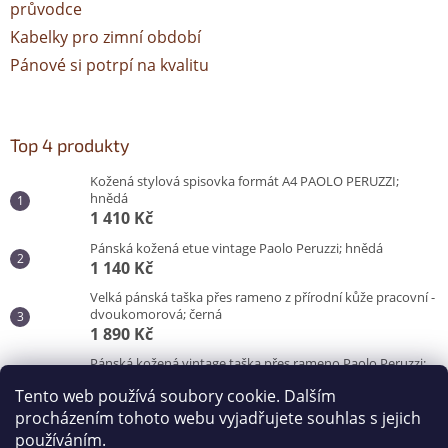
průvodce
Kabelky pro zimní období
Pánové si potrpí na kvalitu
Top 4 produkty
Kožená stylová spisovka formát A4 PAOLO PERUZZI;
hnědá
1 410 Kč
Pánská kožená etue vintage Paolo Peruzzi; hnědá
1 140 Kč
Velká pánská taška přes rameno z přírodní kůže pracovní -
dvoukomorová; černá
1 890 Kč
Pánská kožená vintage taška přes rameno Paolo Peruzzi;
hnědá
Tento web používá soubory cookie. Dalším
3 100 Kč
procházením tohoto webu vyjadřujete souhlas s jejich
používáním.