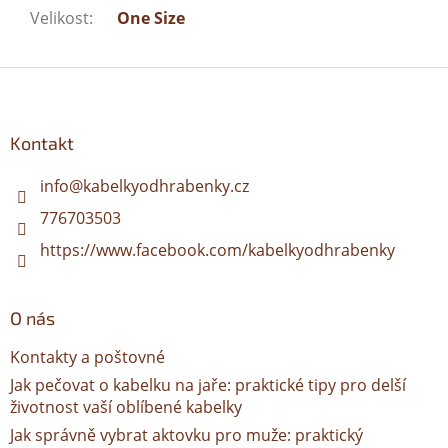
Velikost
:
One Size
Z
á
p
a
Kontakt
t
í
info
@
kabelkyodhrabenky.cz
776703503
https://www.facebook.com/kabelkyodhrabenky
O nás
Kontakty a poštovné
Jak pečovat o kabelku na jaře: praktické tipy pro delší
životnost vaší oblíbené kabelky
Jak správně vybrat aktovku pro muže: praktický