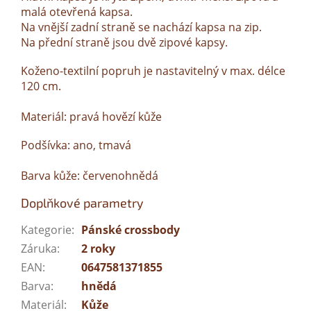
malá otevřená kapsa.
Na vnější zadní straně se nachází kapsa na zip.
Na přední straně jsou dvě zipové kapsy.
Koženo-textilní popruh je nastavitelný v max. délce
120 cm.
Materiál: pravá hovězí kůže
Podšívka: ano, tmavá
Barva kůže: červenohnědá
Doplňkové parametry
Kategorie
:
Pánské crossbody
Záruka
:
2 roky
EAN
:
0647581371855
Barva
:
hnědá
Materiál
:
Kůže