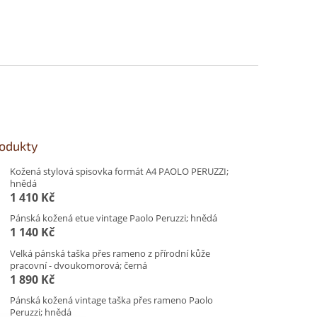
rodukty
Kožená stylová spisovka formát A4 PAOLO PERUZZI;
hnědá
1 410 Kč
Pánská kožená etue vintage Paolo Peruzzi; hnědá
1 140 Kč
Velká pánská taška přes rameno z přírodní kůže
pracovní - dvoukomorová; černá
1 890 Kč
Pánská kožená vintage taška přes rameno Paolo
Peruzzi; hnědá