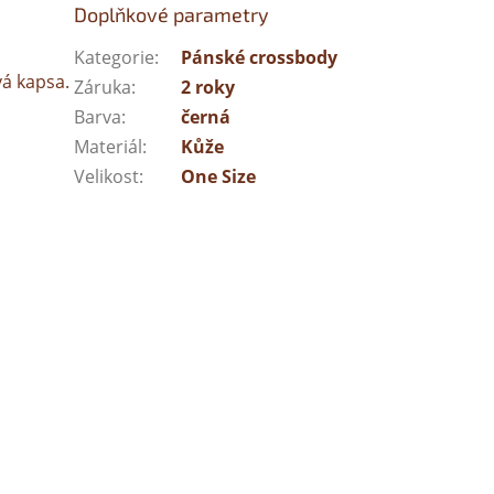
Doplňkové parametry
Kategorie
:
Pánské crossbody
vá kapsa.
Záruka
:
2 roky
Barva
:
černá
Materiál
:
Kůže
Velikost
:
One Size