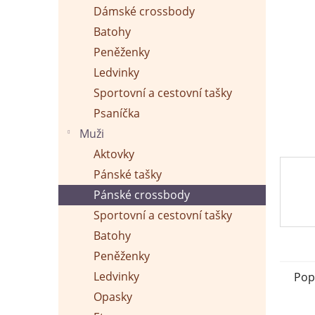
p
Dámské crossbody
a
n
Batohy
e
Peněženky
l
Ledvinky
Sportovní a cestovní tašky
Psaníčka
Muži
Aktovky
Pánské tašky
Pánské crossbody
Sportovní a cestovní tašky
Batohy
Peněženky
Ledvinky
Pop
Opasky