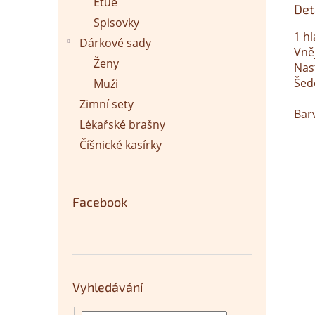
Etue
Det
Spisovky
1 hl
Dárkové sady
Vně
Ženy
Nas
Šed
Muži
Zimní sety
Bar
Lékařské brašny
Číšnické kasírky
Facebook
Vyhledávání