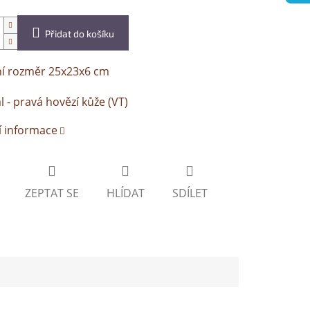
Přidat do košíku
ní rozměr 25x23x6 cm
l - pravá hovězí kůže (VT)
í informace
ZEPTAT SE
HLÍDAT
SDÍLET