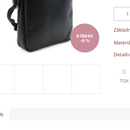
Základ
2 750 Kč
–6 %
Materiá
Detailn
TISK
is