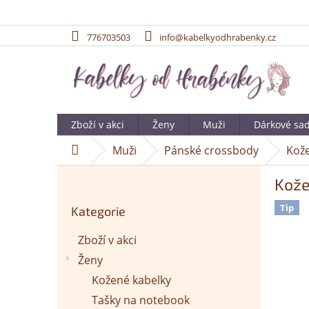
776703503
info@kabelkyodhrabenky.cz
Přejít
na
obsah
Zboží v akci
Ženy
Muži
Dárkové sa
Muži
Pánské crossbody
Kože
Domů
P
Kože
o
Přeskočit
s
Tip
Kategorie
kategorie
t
r
Zboží v akci
a
Ženy
n
n
Kožené kabelky
í
Tašky na notebook