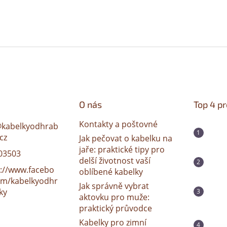
O nás
Top 4 p
Kontakty a poštovné
@
kabelkyodhrab
cz
Jak pečovat o kabelku na
jaře: praktické tipy pro
03503
delší životnost vaší
s://www.facebo
oblíbené kabelky
om/kabelkyodhr
Jak správně vybrat
ky
aktovku pro muže:
praktický průvodce
Kabelky pro zimní