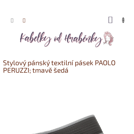
NÁKUP
Přejít
KOŠÍK
na
obsah
Stylový pánský textilní pásek PAOLO
PERUZZI; tmavě šedá