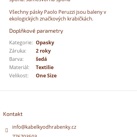
Všechny pásky Paolo Peruzzi jsou baleny v
ekologických značkových krabičkách.
Doplňkové parametry
Kategorie
:
Opasky
Záruka
:
2 roky
Barva
:
šedá
Materiál
:
Textilie
Velikost
:
One Size
Z
á
p
a
Kontakt
t
í
info
@
kabelkyodhrabenky.cz
776703503