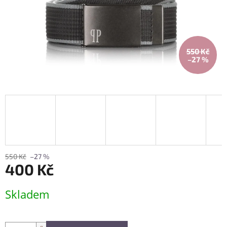
550 Kč
–27 %
550 Kč
–27 %
400 Kč
Měrná
Skladem
cena: