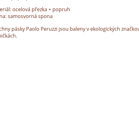
eriál: ocelová přezka + popruh
na: samosvorná spona
chny pásky Paolo Peruzzi jsou baleny v ekologických značko
bičkách.