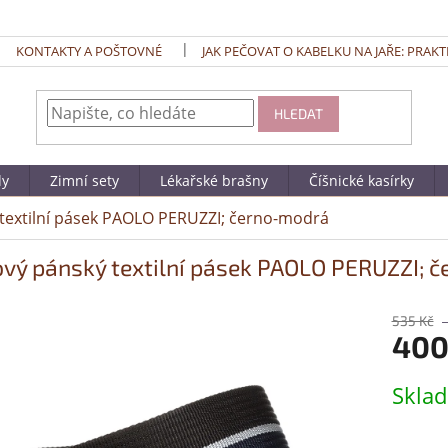
KONTAKTY A POŠTOVNÉ
JAK PEČOVAT O KABELKU NA JAŘE: PRAKT
HLEDAT
dy
Zimní sety
Lékařské brašny
Číšnické kasírky
 textilní pásek PAOLO PERUZZI; černo-modrá
ový pánský textilní pásek PAOLO PERUZZI; 
535 Kč
400
Měrná
Skla
cena: