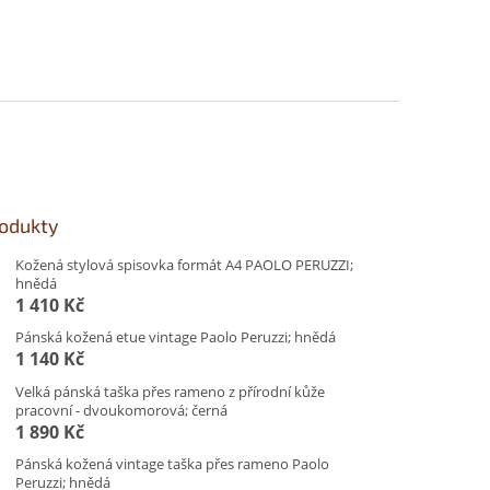
rodukty
Kožená stylová spisovka formát A4 PAOLO PERUZZI;
hnědá
1 410 Kč
Pánská kožená etue vintage Paolo Peruzzi; hnědá
1 140 Kč
Velká pánská taška přes rameno z přírodní kůže
pracovní - dvoukomorová; černá
1 890 Kč
Pánská kožená vintage taška přes rameno Paolo
Peruzzi; hnědá