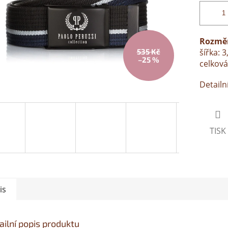
Rozměr
535 Kč
šířka: 
–25 %
celková
Detailn
TISK
is
ailní popis produktu