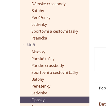
p
Dámské crossbody
a
n
Batohy
e
Peněženky
l
Ledvinky
Sportovní a cestovní tašky
Psaníčka
Muži
Aktovky
Pánské tašky
Pánské crossbody
Sportovní a cestovní tašky
Batohy
Peněženky
Pop
Ledvinky
Opasky
Det