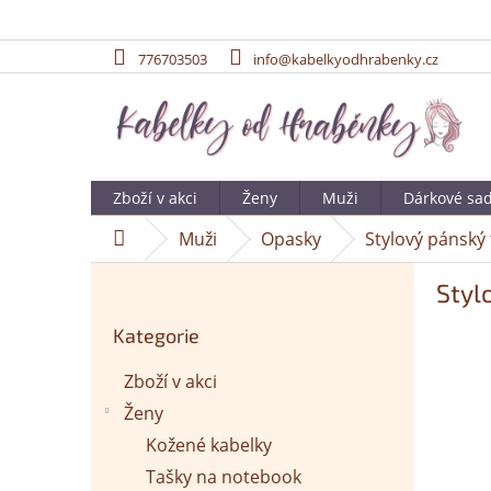
776703503
info@kabelkyodhrabenky.cz
Přejít
na
obsah
Zboží v akci
Ženy
Muži
Dárkové sa
Muži
Opasky
Stylový pánský
Domů
P
Styl
o
Přeskočit
s
Kategorie
kategorie
t
r
Zboží v akci
a
Ženy
n
n
Kožené kabelky
í
Tašky na notebook