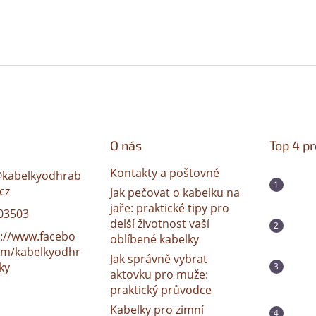
O nás
Top 4 p
Kontakty a poštovné
@
kabelkyodhrab
cz
Jak pečovat o kabelku na
jaře: praktické tipy pro
03503
delší životnost vaší
s://www.facebo
oblíbené kabelky
om/kabelkyodhr
Jak správně vybrat
ky
aktovku pro muže:
praktický průvodce
Kabelky pro zimní