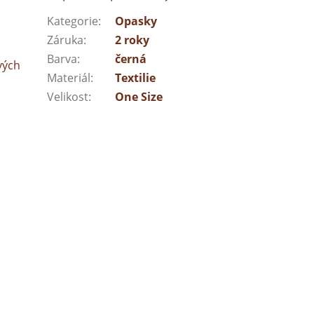
Kategorie
:
Opasky
Záruka
:
2 roky
Barva
:
černá
vých
Materiál
:
Textilie
Velikost
:
One Size