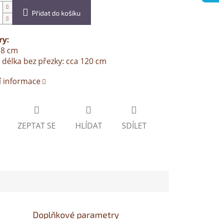
Přidat do košíku
y:
3,8 cm
 délka bez přezky: cca 120 cm
í informace
ZEPTAT SE
HLÍDAT
SDÍLET
Doplňkové parametry