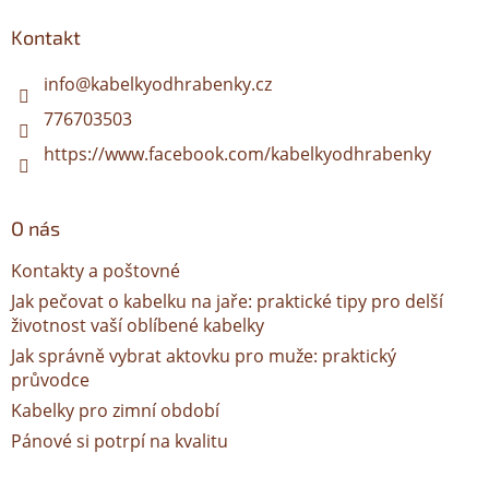
p
a
Kontakt
t
í
info
@
kabelkyodhrabenky.cz
776703503
https://www.facebook.com/kabelkyodhrabenky
O nás
Kontakty a poštovné
Jak pečovat o kabelku na jaře: praktické tipy pro delší
životnost vaší oblíbené kabelky
Jak správně vybrat aktovku pro muže: praktický
průvodce
Kabelky pro zimní období
Pánové si potrpí na kvalitu