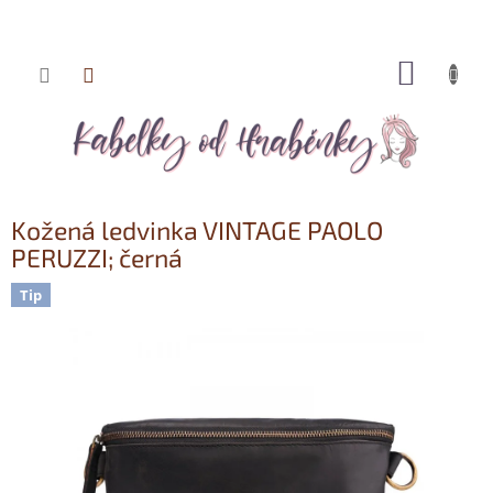
NÁKUP
Přejít
KOŠÍK
na
obsah
Kožená ledvinka VINTAGE PAOLO
PERUZZI; černá
Tip