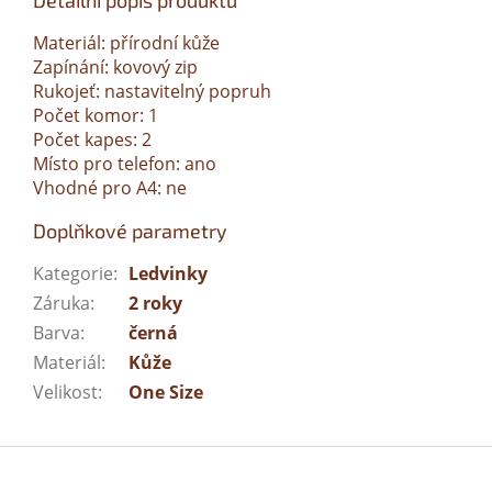
Detailní popis produktu
Materiál: přírodní kůže
Zapínání: kovový zip
Rukojeť: nastavitelný popruh
Počet komor: 1
Počet kapes: 2
Místo pro telefon: ano
Vhodné pro A4: ne
Doplňkové parametry
Kategorie
:
Ledvinky
Záruka
:
2 roky
Barva
:
černá
Materiál
:
Kůže
Velikost
:
One Size
Z
á