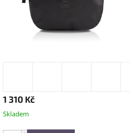
1 310 Kč
Měrná
Skladem
cena: