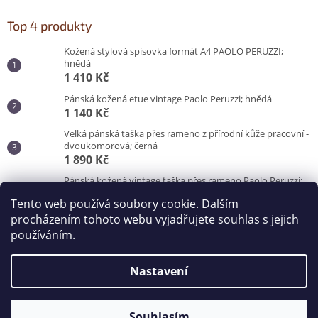
Top 4 produkty
Kožená stylová spisovka formát A4 PAOLO PERUZZI;
hnědá
1 410 Kč
Pánská kožená etue vintage Paolo Peruzzi; hnědá
1 140 Kč
Velká pánská taška přes rameno z přírodní kůže pracovní -
dvoukomorová; černá
1 890 Kč
Pánská kožená vintage taška přes rameno Paolo Peruzzi;
hnědá
Tento web používá soubory cookie. Dalším
3 100 Kč
procházením tohoto webu vyjadřujete souhlas s jejich
používáním.
Vytvořil Shoptet
Nastavení
Copyright 2026
Kabelky od Hraběnky
. Všechna práva
vyhrazena.
Souhlasím