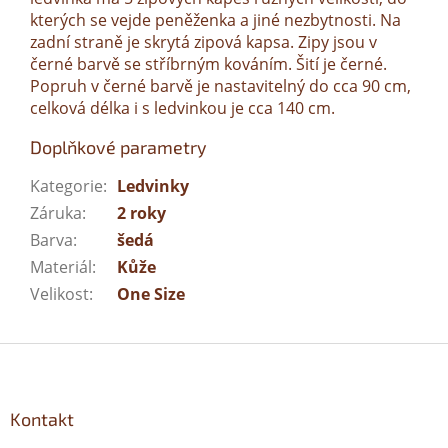
kterých se vejde peněženka a jiné nezbytnosti. Na
zadní straně je skrytá zipová kapsa. Zipy jsou v
černé barvě se stříbrným kováním. Šití je černé.
Popruh v černé barvě je nastavitelný do cca 90 cm,
celková délka i s ledvinkou je cca 140 cm.
Doplňkové parametry
Kategorie
:
Ledvinky
Záruka
:
2 roky
Barva
:
šedá
Materiál
:
Kůže
Velikost
:
One Size
Z
á
p
a
Kontakt
t