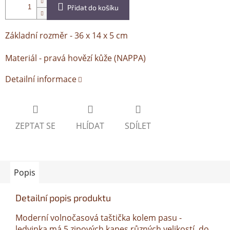
Přidat do košíku
Základní rozměr - 36 x 14 x 5 cm
Materiál - pravá hovězí kůže (NAPPA)
Detailní informace
ZEPTAT SE
HLÍDAT
SDÍLET
Popis
Detailní popis produktu
Moderní volnočasová taštička kolem pasu -
ledvinka má 5 zipových kapes různých velikostí, do