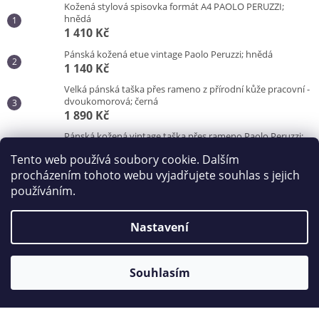
Kožená stylová spisovka formát A4 PAOLO PERUZZI;
hnědá
1 410 Kč
Pánská kožená etue vintage Paolo Peruzzi; hnědá
1 140 Kč
Velká pánská taška přes rameno z přírodní kůže pracovní -
dvoukomorová; černá
1 890 Kč
Pánská kožená vintage taška přes rameno Paolo Peruzzi;
hnědá
Tento web používá soubory cookie. Dalším
3 100 Kč
procházením tohoto webu vyjadřujete souhlas s jejich
používáním.
Vytvořil Shoptet
Nastavení
Copyright 2026
Kabelky od Hraběnky
. Všechna práva
vyhrazena.
Souhlasím