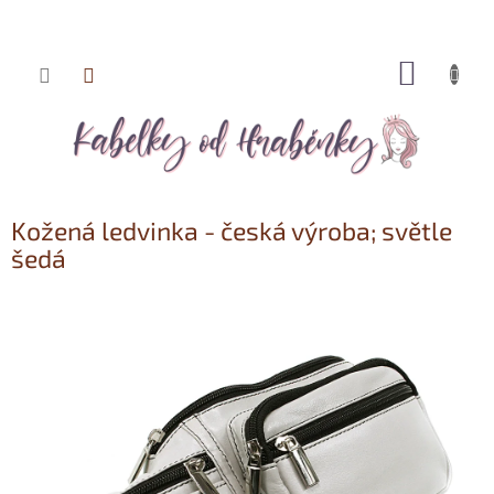
NÁKUP
Přejít
KOŠÍK
na
obsah
Kožená ledvinka - česká výroba; světle
šedá