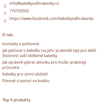
í
info
@
kabelkyodhrabenky.cz
776703503
https://www.facebook.com/kabelkyodhrabenky
O nás
Kontakty a poštovné
Jak pečovat o kabelku na jaře: praktické tipy pro delší
životnost vaší oblíbené kabelky
Jak správně vybrat aktovku pro muže: praktický
průvodce
Kabelky pro zimní období
Pánové si potrpí na kvalitu
Top 4 produkty