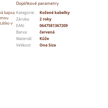
Doplňkové parametry
vá kapsa
Kategorie
:
Kožené kabelky
řenou
Záruka
:
2 roky
cátko v
EAN
:
0647581367209
Barva
:
červená
Materiál
:
Kůže
Velikost
:
One Size