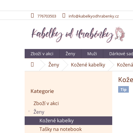
776703503
info@kabelkyodhrabenky.cz
Přejít
na
obsah
Zboží v akci
Ženy
Muži
Dárkové sa
Ženy
Kožené kabelky
Kožená
Domů
P
Kože
o
Přeskočit
s
Tip
Kategorie
kategorie
t
r
Zboží v akci
a
Ženy
n
n
Kožené kabelky
í
Tašky na notebook