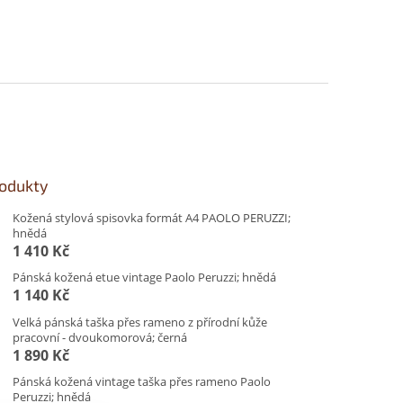
rodukty
Kožená stylová spisovka formát A4 PAOLO PERUZZI;
hnědá
1 410 Kč
Pánská kožená etue vintage Paolo Peruzzi; hnědá
1 140 Kč
Velká pánská taška přes rameno z přírodní kůže
pracovní - dvoukomorová; černá
1 890 Kč
Pánská kožená vintage taška přes rameno Paolo
Peruzzi; hnědá