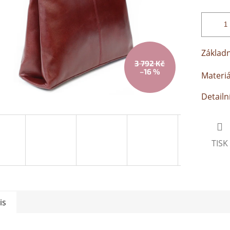
Základn
3 792 Kč
–16 %
Materiá
Detailn
TISK
is