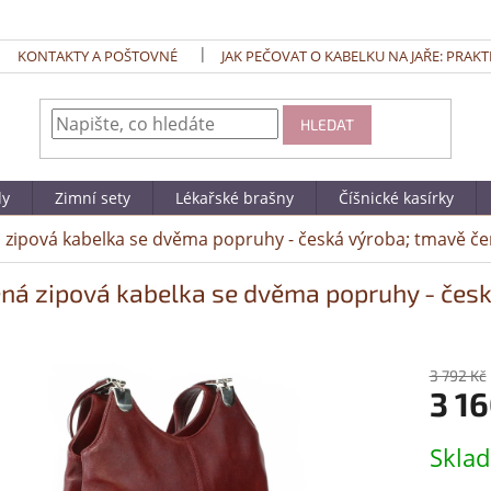
KONTAKTY A POŠTOVNÉ
JAK PEČOVAT O KABELKU NA JAŘE: PRAKT
HLEDAT
dy
Zimní sety
Lékařské brašny
Číšnické kasírky
 zipová kabelka se dvěma popruhy - česká výroba; tmavě č
ná zipová kabelka se dvěma popruhy - česk
3 792 Kč
3 16
Měrná
Skla
cena: