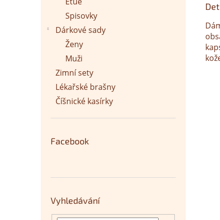
Etue
Det
Spisovky
Dám
Dárkové sady
obs
Ženy
kap
kož
Muži
Zimní sety
Lékařské brašny
Číšnické kasírky
Facebook
Vyhledávání