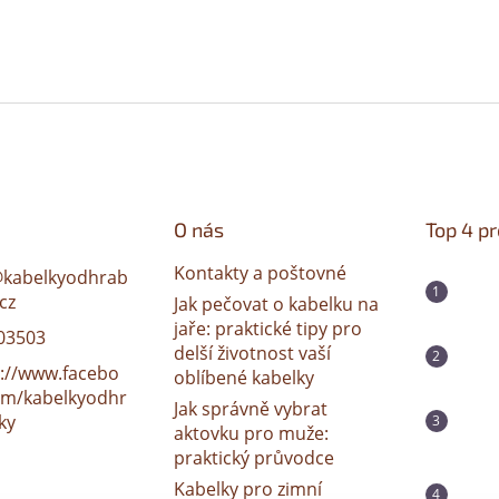
O nás
Top 4 p
Kontakty a poštovné
@
kabelkyodhrab
cz
Jak pečovat o kabelku na
jaře: praktické tipy pro
03503
delší životnost vaší
s://www.facebo
oblíbené kabelky
om/kabelkyodhr
Jak správně vybrat
ky
aktovku pro muže:
praktický průvodce
Kabelky pro zimní