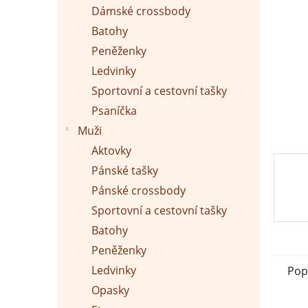
p
Dámské crossbody
a
n
Batohy
e
Peněženky
l
Ledvinky
Sportovní a cestovní tašky
Psaníčka
Muži
Aktovky
Pánské tašky
Pánské crossbody
Sportovní a cestovní tašky
Batohy
Peněženky
Ledvinky
Pop
Opasky