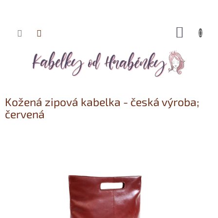
NÁKUP
Přejít
KOŠÍK
na
obsah
Kožená zipová kabelka - česká výroba;
červená