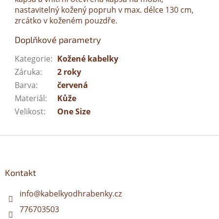
nastavitelný kožený popruh v max. délce 130 cm,
zrcátko v koženém pouzdře.
Doplňkové parametry
Kategorie
:
Kožené kabelky
Záruka
:
2 roky
Barva
:
červená
Materiál
:
Kůže
Velikost
:
One Size
Z
á
p
a
Kontakt
t
í
info
@
kabelkyodhrabenky.cz
776703503