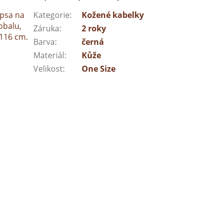
apsa na
Kategorie
:
Kožené kabelky
obalu,
Záruka
:
2 roky
 116 cm.
Barva
:
černá
Materiál
:
Kůže
Velikost
:
One Size