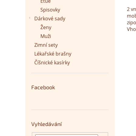
Etue
2 v
Spisovky
mob
Dárkové sady
zip
Ženy
Vho
Muži
Zimní sety
Lékařské brašny
Číšnické kasírky
Facebook
Vyhledávání