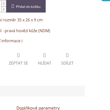
Přidat do košíku
í rozměr 35 x 26 x 9 cm
l - pravá hovězí kůže (NDM)
í informace
ZEPTAT SE
HLÍDAT
SDÍLET
Doplňkové parametry