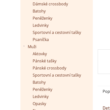
p
Dámské crossbody
a
n
Batohy
e
Peněženky
l
Ledvinky
Sportovní a cestovní tašky
Psaníčka
Muži
Aktovky
Pánské tašky
Pánské crossbody
Sportovní a cestovní tašky
Batohy
Peněženky
Pop
Ledvinky
Opasky
Det