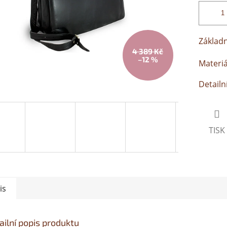
Základn
4 389 Kč
–12 %
Materiá
Detailn
TISK
is
ailní popis produktu