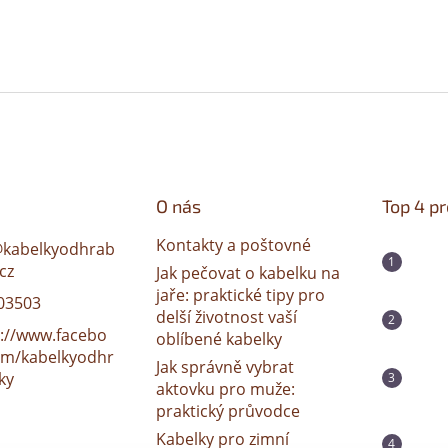
O nás
Top 4 p
Kontakty a poštovné
@
kabelkyodhrab
cz
Jak pečovat o kabelku na
jaře: praktické tipy pro
03503
delší životnost vaší
s://www.facebo
oblíbené kabelky
om/kabelkyodhr
Jak správně vybrat
ky
aktovku pro muže:
praktický průvodce
Kabelky pro zimní