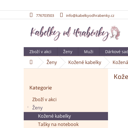
776703503
info@kabelkyodhrabenky.cz
Přejít
na
obsah
Zboží v akci
Ženy
Muži
Dárkové sa
Ženy
Kožené kabelky
Kožená
Domů
P
Kože
o
Přeskočit
s
Kategorie
kategorie
t
r
Zboží v akci
a
Ženy
n
n
Kožené kabelky
í
Tašky na notebook