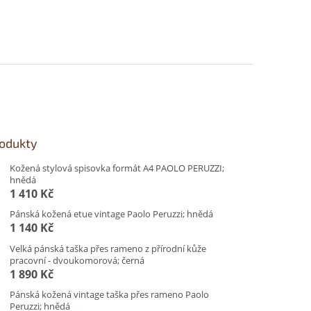
rodukty
Kožená stylová spisovka formát A4 PAOLO PERUZZI;
hnědá
1 410 Kč
Pánská kožená etue vintage Paolo Peruzzi; hnědá
1 140 Kč
Velká pánská taška přes rameno z přírodní kůže
pracovní - dvoukomorová; černá
1 890 Kč
Pánská kožená vintage taška přes rameno Paolo
Peruzzi; hnědá