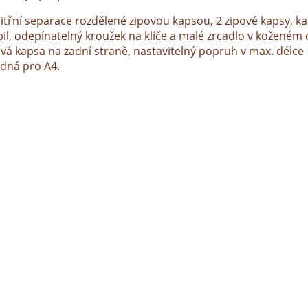
nitřní separace rozdělené zipovou kapsou, 2 zipové kapsy, k
il, odepínatelný kroužek na klíče a malé zrcadlo v koženém 
ová kapsa na zadní straně, nastavitelný popruh v max. délce
dná pro A4.