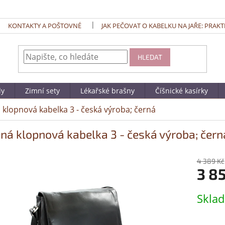
KONTAKTY A POŠTOVNÉ
JAK PEČOVAT O KABELKU NA JAŘE: PRAKT
HLEDAT
dy
Zimní sety
Lékařské brašny
Číšnické kasírky
 klopnová kabelka 3 - česká výroba; černá
ná klopnová kabelka 3 - česká výroba; čern
4 389 Kč
3 8
Měrná
Skla
cena: