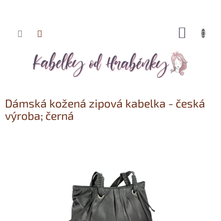
NÁKUP
Přejít
KOŠÍK
na
obsah
Dámská kožená zipová kabelka - česká
výroba; černá