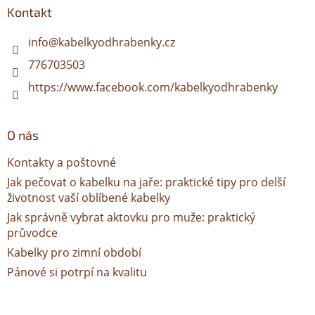
a
Kontakt
t
í
info
@
kabelkyodhrabenky.cz
776703503
https://www.facebook.com/kabelkyodhrabenky
O nás
Kontakty a poštovné
Jak pečovat o kabelku na jaře: praktické tipy pro delší
životnost vaší oblíbené kabelky
Jak správně vybrat aktovku pro muže: praktický
průvodce
Kabelky pro zimní období
Pánové si potrpí na kvalitu