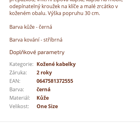
odepínatelný kroužek na klíče a malé zrcátko v
koženém obalu. Výška popruhu 30 cm.
Barva kůže - černá
Barva kování - stříbrná
Doplňkové parametry
Kategorie
:
Kožené kabelky
Záruka
:
2 roky
EAN
:
0647581372555
Barva
:
černá
Materiál
:
Kůže
Velikost
:
One Size
Z
á
p