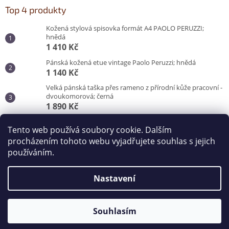
Top 4 produkty
Kožená stylová spisovka formát A4 PAOLO PERUZZI;
hnědá
1 410 Kč
Pánská kožená etue vintage Paolo Peruzzi; hnědá
1 140 Kč
Velká pánská taška přes rameno z přírodní kůže pracovní -
dvoukomorová; černá
1 890 Kč
Pánská taška do města pro každý den; černá
Tento web používá soubory cookie. Dalším
870 Kč
procházením tohoto webu vyjadřujete souhlas s jejich
používáním.
Vytvořil Shoptet
Nastavení
Copyright 2026
Kabelky od Hraběnky
. Všechna práva
vyhrazena.
Souhlasím