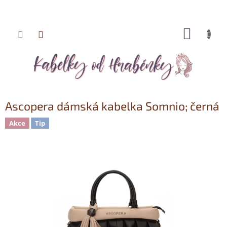
NÁKUP
Přejít
KOŠÍK
na
obsah
Ascopera dámská kabelka Somnio; černá
Akce
Tip