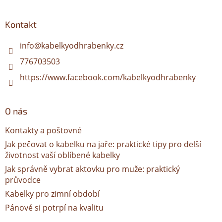
á
p
a
Kontakt
t
í
info
@
kabelkyodhrabenky.cz
776703503
https://www.facebook.com/kabelkyodhrabenky
O nás
Kontakty a poštovné
Jak pečovat o kabelku na jaře: praktické tipy pro delší
životnost vaší oblíbené kabelky
Jak správně vybrat aktovku pro muže: praktický
průvodce
Kabelky pro zimní období
Pánové si potrpí na kvalitu