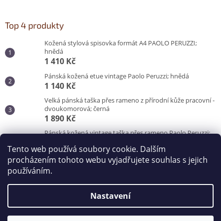
Top 4 produkty
Kožená stylová spisovka formát A4 PAOLO PERUZZI;
hnědá
1 410 Kč
Pánská kožená etue vintage Paolo Peruzzi; hnědá
1 140 Kč
Velká pánská taška přes rameno z přírodní kůže pracovní -
dvoukomorová; černá
1 890 Kč
Pánská kožená vintage taška přes rameno Paolo Peruzzi;
hnědá
Tento web používá soubory cookie. Dalším
3 100 Kč
procházením tohoto webu vyjadřujete souhlas s jejich
používáním.
Vytvořil Shoptet
Nastavení
Copyright 2026
Kabelky od Hraběnky
. Všechna práva