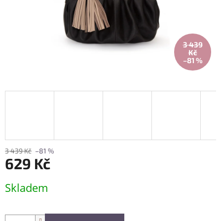
3 439
Kč
–81 %
3 439 Kč
–81 %
629 Kč
Měrná
Skladem
cena: