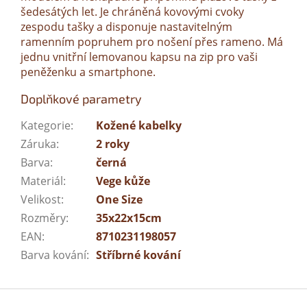
šedesátých let. Je chráněná
kovovými cvoky
zespodu tašky
a disponuje nastavitelným
ramenním popruhem pro nošení přes rameno. Má
jednu vnitřní lemovanou kapsu na zip pro vaši
peněženku a smartphone.
Doplňkové parametry
Kategorie
:
Kožené kabelky
Záruka
:
2 roky
Barva
:
černá
Materiál
:
Vege kůže
Velikost
:
One Size
Rozměry
:
35x22x15cm
EAN
:
8710231198057
Barva kování
:
Stříbrné kování
Z