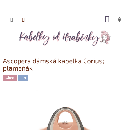
NÁKUP
Přejít
KOŠÍK
na
obsah
Ascopera dámská kabelka Corius;
plameňák
Akce
Tip