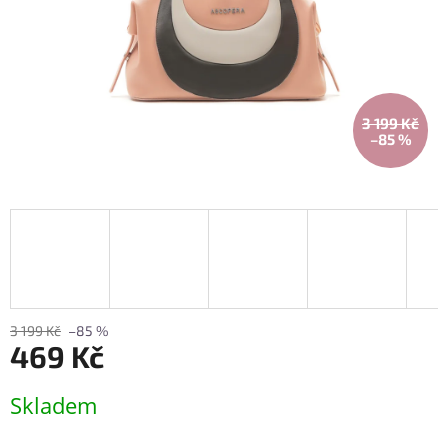
3 199 Kč
–85 %
3 199 Kč
–85 %
469 Kč
Měrná
Skladem
cena: