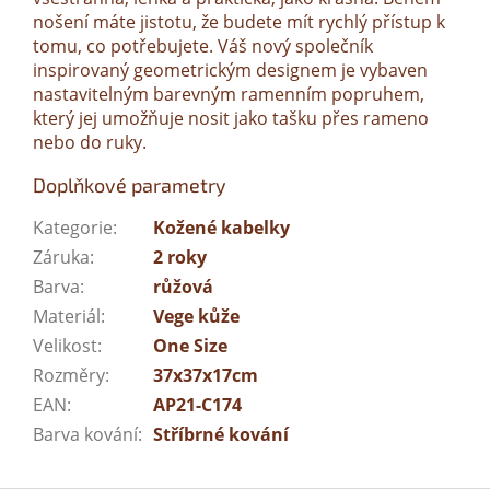
nošení máte jistotu, že budete mít rychlý přístup k
tomu, co potřebujete. Váš nový společník
inspirovaný geometrickým designem je vybaven
nastavitelným barevným ramenním popruhem,
který jej umožňuje nosit jako tašku přes rameno
nebo do ruky.
Doplňkové parametry
Kategorie
:
Kožené kabelky
Záruka
:
2 roky
Barva
:
růžová
Materiál
:
Vege kůže
Velikost
:
One Size
Rozměry
:
37x37x17cm
EAN
:
AP21-C174
Barva kování
:
Stříbrné kování