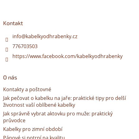
Z
á
p
a
Kontakt
t
í
info
@
kabelkyodhrabenky.cz
776703503
https://www.facebook.com/kabelkyodhrabenky
O nás
Kontakty a poštovné
Jak pečovat o kabelku na jaře: praktické tipy pro delší
životnost vaší oblíbené kabelky
Jak správně vybrat aktovku pro muže: praktický
průvodce
Kabelky pro zimní období
Pánové si potrpí na kvalitu