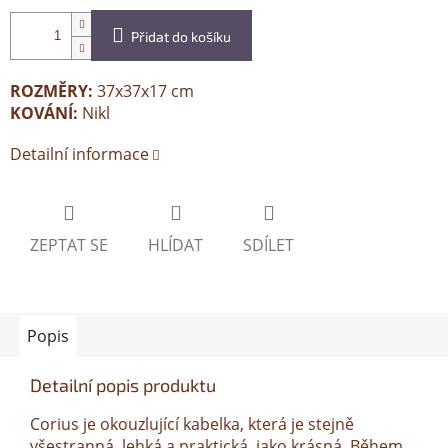
Přidat do košíku
ROZMĚRY:
37x37x17 cm
KOVÁNÍ:
Nikl
Detailní informace
ZEPTAT SE
HLÍDAT
SDÍLET
Popis
Detailní popis produktu
Corius je okouzlující kabelka, která je stejně
všestranná, lehká a praktická, jako krásná. Během