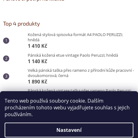
Top 4 produkty
Kožená stylová spisovka formát A4 PAOLO PERUZZI;
hnědá
1 410 Kč
Pánská kožená etue vintage Paolo Peruzzi; hnědá
1 140 Kč
Velká pánská taška přes rameno z přírodní kůže pracovní -
dvoukomorová; černá
1 890 Kč
Pánská kožená vintage taška přes rameno Paolo Peruzzi;
hnědá
Tento web používá soubory cookie. Dalším
3 100 Kč
procházením tohoto webu vyjadřujete souhlas s jejich
používáním.
Vytvořil Shoptet
Nastavení