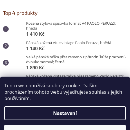
Top 4 produkty
Kožená stylová spisovka formát A4 PAOLO PERUZZI;
hnědá
1 410 Kč
Pánská kožená etue vintage Paolo Peruzzi; hnědá
1 140 Kč
Velká pánská taška přes rameno z přírodní kůže pracovní -
dvoukomorová; černá
1 890 Kč
Pánská kožená vintage taška přes rameno Paolo Peruzzi;
hnědá
Tento web používá soubory cookie. Dalším
3 100 Kč
procházením tohoto webu vyjadřujete souhlas s jejich
používáním.
Vytvořil Shoptet
Nastavení
Copyright 2026
Kabelky od Hraběnky
. Všechna práva