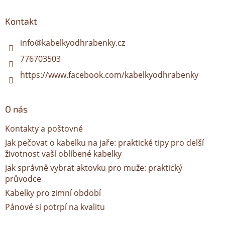
p
a
Kontakt
t
í
info
@
kabelkyodhrabenky.cz
776703503
https://www.facebook.com/kabelkyodhrabenky
O nás
Kontakty a poštovné
Jak pečovat o kabelku na jaře: praktické tipy pro delší
životnost vaší oblíbené kabelky
Jak správně vybrat aktovku pro muže: praktický
průvodce
Kabelky pro zimní období
Pánové si potrpí na kvalitu