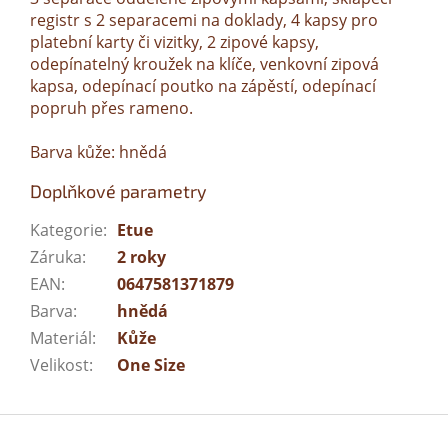
registr s 2 separacemi na doklady, 4 kapsy pro
platební karty či vizitky, 2 zipové kapsy,
odepínatelný kroužek na klíče, venkovní zipová
kapsa, odepínací poutko na zápěstí, odepínací
popruh přes rameno.
Barva kůže: hnědá
Doplňkové parametry
Kategorie
:
Etue
Záruka
:
2 roky
EAN
:
0647581371879
Barva
:
hnědá
Materiál
:
Kůže
Velikost
:
One Size
Z
á