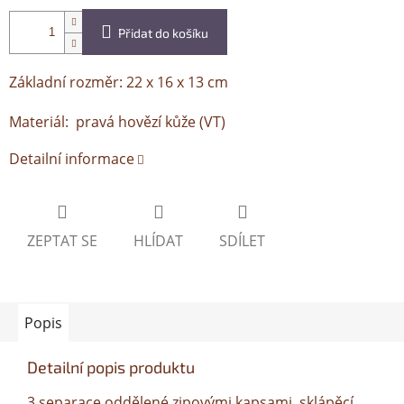
Přidat do košíku
Základní rozměr: 22 x 16 x 13 cm
Materiál: pravá hovězí kůže (VT)
Detailní informace
ZEPTAT SE
HLÍDAT
SDÍLET
Popis
Detailní popis produktu
3 separace oddělené zipovými kapsami, sklápěcí