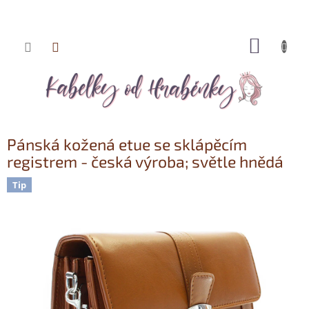
NÁKUP
Přejít
KOŠÍK
na
obsah
Pánská kožená etue se sklápěcím
registrem - česká výroba; světle hnědá
Tip