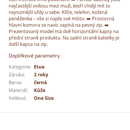
nejčastější volbou mezi muži, kteří chtějí mít to
nejnutnější vždy u sebe. Klíče, telefon, kožená
peněženka – vše si najde své místo. ➡️ Prostorná
hlavní komora se navíc zapíná na pevný zip. ➡️
Prezentovaný model má dvě horizontální kapsy na
přední straně produktu. Na zadní straně kabelky je
další kapsa na zip.
Doplňkové parametry
Kategorie
:
Etue
Záruka
:
2 roky
Barva
:
černá
Materiál
:
Kůže
Velikost
:
One Size
Z
á
p