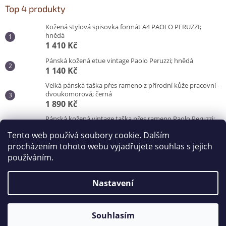
Top 4 produkty
Kožená stylová spisovka formát A4 PAOLO PERUZZI;
hnědá
1 410 Kč
Pánská kožená etue vintage Paolo Peruzzi; hnědá
1 140 Kč
Velká pánská taška přes rameno z přírodní kůže pracovní -
dvoukomorová; černá
1 890 Kč
Pánská kožená vintage taška přes rameno Paolo Peruzzi;
hnědá
Tento web používá soubory cookie. Dalším
3 100 Kč
procházením tohoto webu vyjadřujete souhlas s jejich
používáním.
Vytvořil Shoptet
Nastavení
Copyright 2026
Kabelky od Hraběnky
. Všechna práva
vyhrazena.
Souhlasím