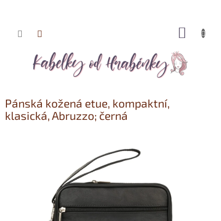
NÁKUP
Přejít
KOŠÍK
na
obsah
Pánská kožená etue, kompaktní,
klasická, Abruzzo; černá