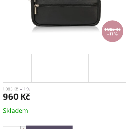
1 085 Kč
–11 %
1 085 Kč
–11 %
960 Kč
Měrná
Skladem
cena: