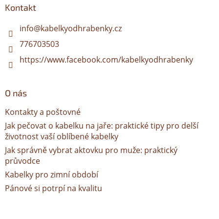
a
Kontakt
t
í
info
@
kabelkyodhrabenky.cz
776703503
https://www.facebook.com/kabelkyodhrabenky
O nás
Kontakty a poštovné
Jak pečovat o kabelku na jaře: praktické tipy pro delší
životnost vaší oblíbené kabelky
Jak správně vybrat aktovku pro muže: praktický
průvodce
Kabelky pro zimní období
Pánové si potrpí na kvalitu