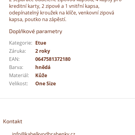
kreditní karty, 2 zipové a 1 vnitřní kapsa,
odepínatelný kroužek na klíče, venkovní zipová
kapsa, poutko na zápěstí.
Doplňkové parametry
Kategorie
:
Etue
Záruka
:
2 roky
EAN
:
0647581372180
Barva
:
hnědá
Materiál
:
Kůže
Velikost
:
One Size
Z
á
p
a
Kontakt
t
í
info
@
kabelkyodhrabenky.cz