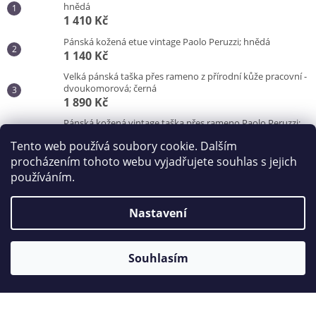
hnědá
1 410 Kč
Pánská kožená etue vintage Paolo Peruzzi; hnědá
1 140 Kč
Velká pánská taška přes rameno z přírodní kůže pracovní -
dvoukomorová; černá
1 890 Kč
Pánská kožená vintage taška přes rameno Paolo Peruzzi;
hnědá
Tento web používá soubory cookie. Dalším
3 100 Kč
procházením tohoto webu vyjadřujete souhlas s jejich
používáním.
Vytvořil Shoptet
Nastavení
Copyright 2026
Kabelky od Hraběnky
. Všechna práva
vyhrazena.
Souhlasím