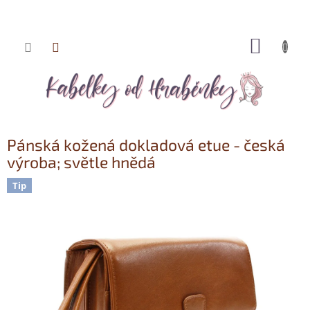
NÁKUP
Přejít
KOŠÍK
na
obsah
Pánská kožená dokladová etue - česká
výroba; světle hnědá
Tip