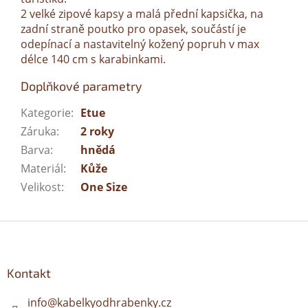
2 velké zipové kapsy a malá přední kapsička, na
zadní straně poutko pro opasek, součástí je
odepínací a nastavitelný kožený popruh v max
délce 140 cm s karabinkami.
Doplňkové parametry
Kategorie
:
Etue
Záruka
:
2 roky
Barva
:
hnědá
Materiál
:
Kůže
Velikost
:
One Size
Z
á
p
a
Kontakt
t
í
info
@
kabelkyodhrabenky.cz