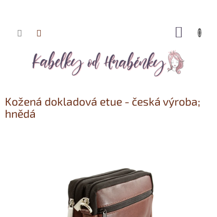
NÁKUP
Přejít
KOŠÍK
na
obsah
Kožená dokladová etue - česká výroba;
hnědá