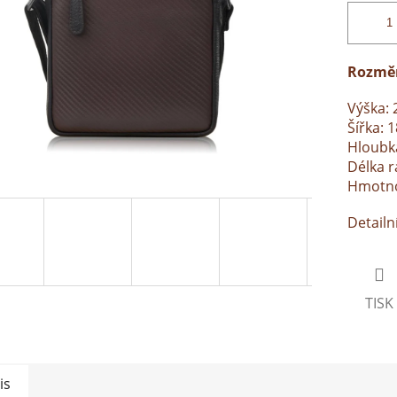
Rozmě
Výška: 
Šířka: 
Hloubka
Délka 
Hmotnos
Detailn
TISK
is