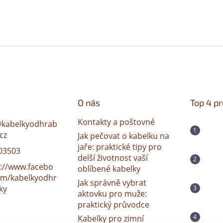
O nás
Top 4 p
Kontakty a poštovné
@
kabelkyodhrab
cz
Jak pečovat o kabelku na
jaře: praktické tipy pro
03503
delší životnost vaší
s://www.facebo
oblíbené kabelky
om/kabelkyodhr
Jak správně vybrat
ky
aktovku pro muže:
praktický průvodce
Kabelky pro zimní