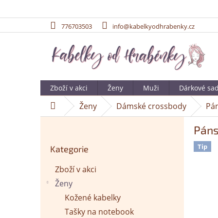
776703503
info@kabelkyodhrabenky.cz
Přejít
na
obsah
Zboží v akci
Ženy
Muži
Dárkové sa
Ženy
Dámské crossbody
Pán
Domů
P
Páns
o
Přeskočit
s
Tip
Kategorie
kategorie
t
r
Zboží v akci
a
Ženy
n
n
Kožené kabelky
í
Tašky na notebook