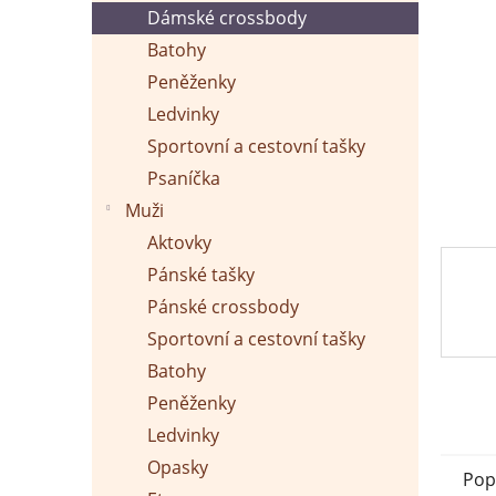
p
Dámské crossbody
a
n
Batohy
e
Peněženky
l
Ledvinky
Sportovní a cestovní tašky
Psaníčka
Muži
Aktovky
Pánské tašky
Pánské crossbody
Sportovní a cestovní tašky
Batohy
Peněženky
Ledvinky
Opasky
Pop