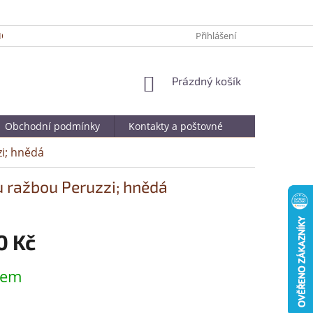
ICKÉ TIPY PRO DELŠÍ ŽIVOTNOST VAŠÍ OBLÍBENÉ KABELKY
Přihlášení
JAK SPRÁ
NÁKUPNÍ
Prázdný košík
KOŠÍK
Obchodní podmínky
Kontakty a poštovné
i; hnědá
 ražbou Peruzzi; hnědá
0 Kč
dem