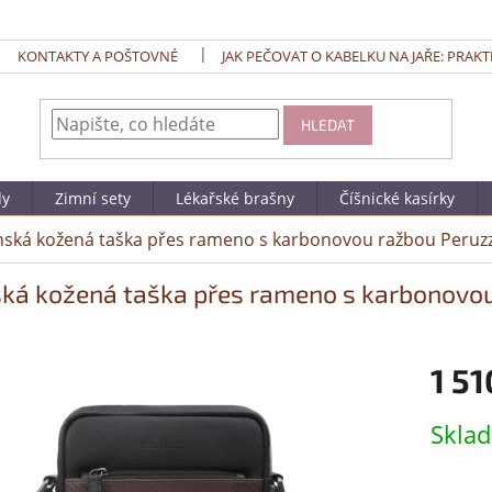
KONTAKTY A POŠTOVNÉ
JAK PEČOVAT O KABELKU NA JAŘE: PRAKT
HLEDAT
dy
Zimní sety
Lékařské brašny
Číšnické kasírky
ská kožená taška přes rameno s karbonovou ražbou Peruzz
ká kožená taška přes rameno s karbonovou
1 51
Měrná
Skla
cena: