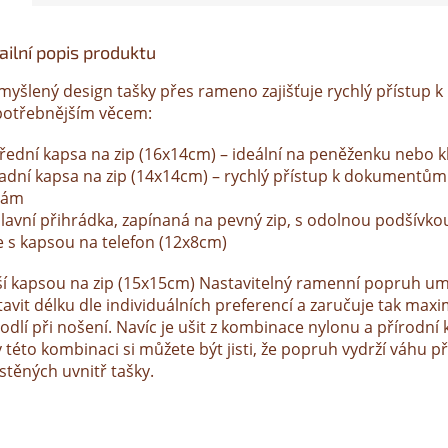
ailní popis produktu
myšlený design tašky přes rameno zajišťuje rychlý přístup k
potřebnějším věcem:
Přední kapsa na zip (16x14cm) – ideální na peněženku nebo k
Zadní kapsa na zip (14x14cm) – rychlý přístup k dokumentů
tám
Hlavní přihrádka, zapínaná na pevný zip, s odolnou podšívko
e s kapsou na telefon (12x8cm)
ší kapsou na zip (15x15cm) Nastavitelný ramenní popruh u
avit délku dle individuálních preferencí a zaručuje tak maxi
dlí při nošení. Navíc je ušit z kombinace nylonu a přírodní 
y této kombinaci si můžete být jisti, že popruh vydrží váhu 
stěných uvnitř tašky.