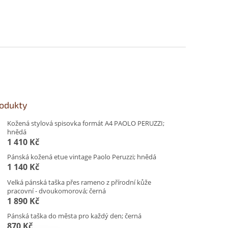
rodukty
Kožená stylová spisovka formát A4 PAOLO PERUZZI;
hnědá
1 410 Kč
Pánská kožená etue vintage Paolo Peruzzi; hnědá
1 140 Kč
Velká pánská taška přes rameno z přírodní kůže
pracovní - dvoukomorová; černá
1 890 Kč
Pánská taška do města pro každý den; černá
870 Kč