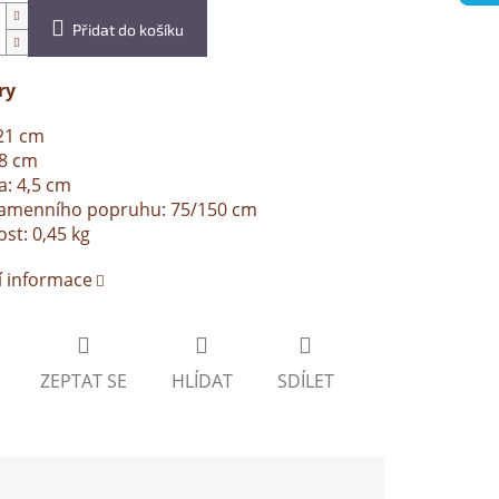
Přidat do košíku
ry
21 cm
18 cm
: 4,5 cm
ramenního popruhu: 75/150 cm
t: 0,45 kg
í informace
ZEPTAT SE
HLÍDAT
SDÍLET