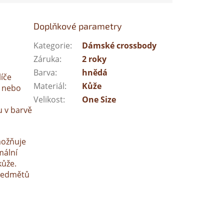
Doplňkové parametry
Kategorie
:
Dámské crossbody
Záruka
:
2 roky
Barva
:
hnědá
líče
Materiál
:
Kůže
m nebo
Velikost
:
One Size
u v barvě
možňuje
mální
kůže.
předmětů