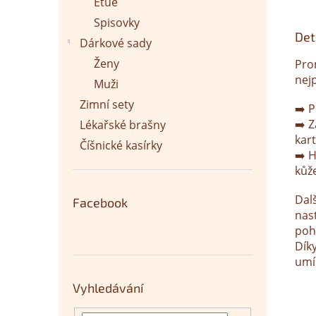
Etue
Spisovky
Det
Dárkové sady
Ženy
Pro
nej
Muži
Zimní sety
➡️ 
➡️ 
Lékařské brašny
kar
Číšnické kasírky
➡️ 
kůž
Dal
Facebook
nast
poho
Dík
umí
Vyhledávání