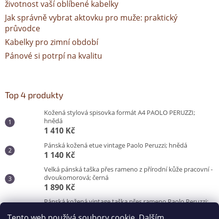
životnost vaší oblíbené kabelky
Jak správně vybrat aktovku pro muže: praktický
průvodce
Kabelky pro zimní období
Pánové si potrpí na kvalitu
Top 4 produkty
Kožená stylová spisovka formát A4 PAOLO PERUZZI;
hnědá
1 410 Kč
Pánská kožená etue vintage Paolo Peruzzi; hnědá
1 140 Kč
Velká pánská taška přes rameno z přírodní kůže pracovní -
dvoukomorová; černá
1 890 Kč
Pánská kožená vintage taška přes rameno Paolo Peruzzi;
hnědá
Tento web používá soubory cookie. Dalším