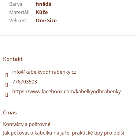
Barva
:
hnědá
Materiál
:
Kůže
Velikost
:
One Size
Z
á
p
a
Kontakt
t
í
info
@
kabelkyodhrabenky.cz
776703503
https://www.facebook.com/kabelkyodhrabenky
O nás
Kontakty a poštovné
Jak pečovat o kabelku na jaře: praktické tipy pro delší