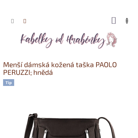
NÁKUP
Přejít
KOŠÍK
na
obsah
Menší dámská kožená taška PAOLO
PERUZZI; hnědá
Tip