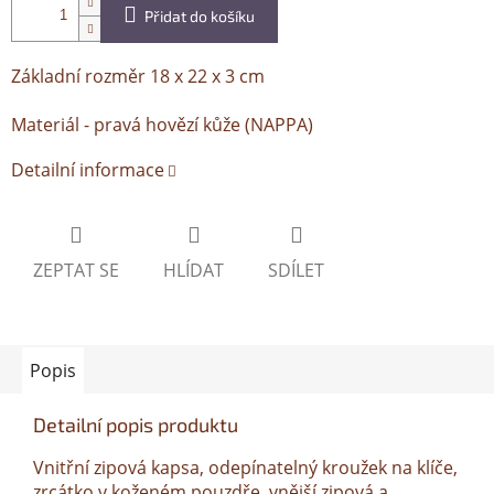
Přidat do košíku
Základní rozměr 18 x 22 x 3 cm
Materiál - pravá hovězí kůže (NAPPA)
Detailní informace
ZEPTAT SE
HLÍDAT
SDÍLET
Popis
Detailní popis produktu
Vnitřní zipová kapsa, odepínatelný kroužek na klíče,
zrcátko v koženém pouzdře, vnější zipová a