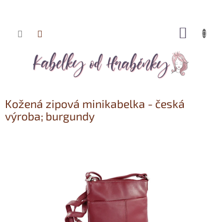
NÁKUP
Přejít
KOŠÍK
na
obsah
Kožená zipová minikabelka - česká
výroba; burgundy