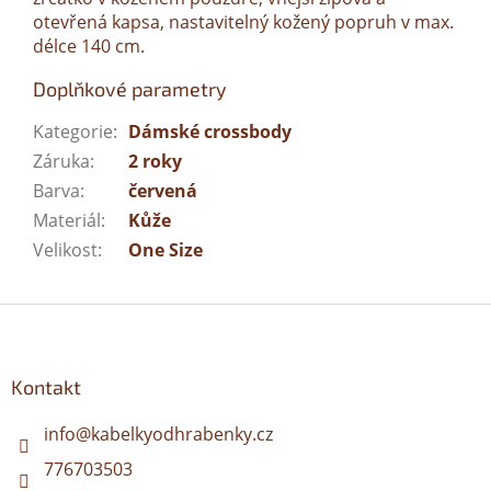
otevřená kapsa, nastavitelný kožený popruh v max.
délce 140 cm.
Doplňkové parametry
Kategorie
:
Dámské crossbody
Záruka
:
2 roky
Barva
:
červená
Materiál
:
Kůže
Velikost
:
One Size
Z
á
p
a
Kontakt
t
í
info
@
kabelkyodhrabenky.cz
776703503