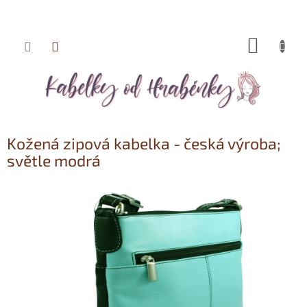
NÁKUP
Přejít
KOŠÍK
na
obsah
Kožená zipová kabelka - česká výroba;
světle modrá