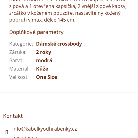
zipová a 1 otevřená kapsička, 2 vnější zipové kapsy,
zrcátko v koženém pouzdře, nastavitelný kožený
popruh v max. délce 145 cm.
Doplňkové parametry
Kategorie
:
Dámské crossbody
Záruka
:
2 roky
Barva
:
modrá
Materiál
:
Kůže
Velikost
:
One Size
Z
á
p
a
Kontakt
t
í
info
@
kabelkyodhrabenky.cz