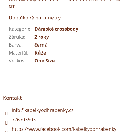
cm.
Doplňkové parametry
Kategorie
:
Dámské crossbody
Záruka
:
2 roky
Barva
:
černá
Materiál
:
Kůže
Velikost
:
One Size
Z
á
p
a
Kontakt
t
í
info
@
kabelkyodhrabenky.cz
776703503
https://www.facebook.com/kabelkyodhrabenky