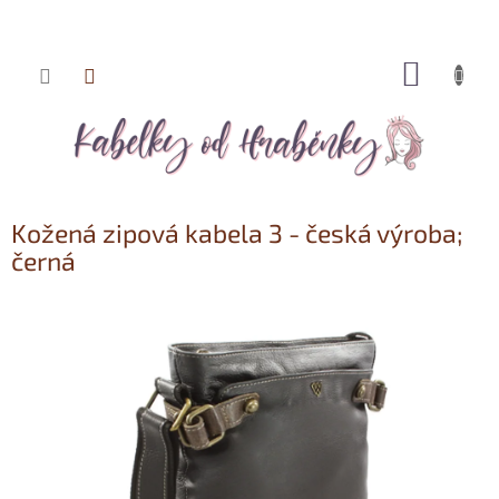
NÁKUP
Přejít
KOŠÍK
na
obsah
Kožená zipová kabela 3 - česká výroba;
černá