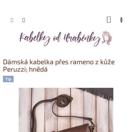
NÁKUP
Přejít
KOŠÍK
na
obsah
Dámská kabelka přes rameno z kůže
Peruzzi; hnědá
Tip