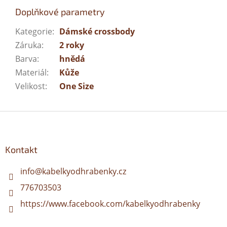
Doplňkové parametry
Kategorie
:
Dámské crossbody
Záruka
:
2 roky
Barva
:
hnědá
Materiál
:
Kůže
Velikost
:
One Size
Z
á
p
a
Kontakt
t
í
info
@
kabelkyodhrabenky.cz
776703503
https://www.facebook.com/kabelkyodhrabenky