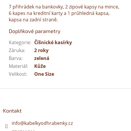
7 přihrádek na bankovky, 2 zipové kapsy na mince,
6 kapes na kreditní karty a 1 průhledná kapsa,
kapsa na zadní straně.
Doplňkové parametry
Kategorie
:
Číšnické kasírky
Záruka
:
2 roky
Barva
:
zelená
Materiál
:
Kůže
Velikost
:
One Size
Z
á
p
a
Kontakt
t
í
info
@
kabelkyodhrabenky.cz