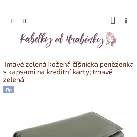
NÁKUP
Přejít
KOŠÍK
na
obsah
Tmavě zelená kožená číšnická peněženka
s kapsami na kreditní karty; tmavě
zelená
Tip