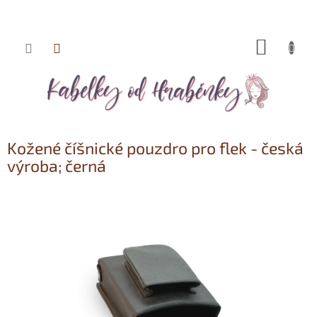
NÁKUP
Přejít
KOŠÍK
na
obsah
Kožené číšnické pouzdro pro flek - česká
výroba; černá