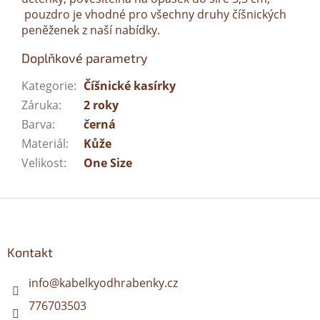
pouzdro je vhodné pro všechny druhy číšnických
peněženek z naší nabídky.
Doplňkové parametry
Kategorie
:
Číšnické kasírky
Záruka
:
2 roky
Barva
:
černá
Materiál
:
Kůže
Velikost
:
One Size
Z
á
p
a
Kontakt
t
í
info
@
kabelkyodhrabenky.cz
776703503