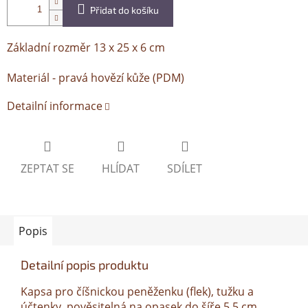
Přidat do košíku
Základní rozměr 13 x 25 x 6 cm
Materiál - pravá hovězí kůže (PDM)
Detailní informace
ZEPTAT SE
HLÍDAT
SDÍLET
Popis
Detailní popis produktu
Kapsa pro číšnickou peněženku (flek), tužku a
účtenky, pověsitelná na opasek do šíře 5,5 cm,